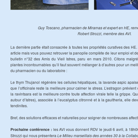
Guy Toscano, pharmacien de Miramas et expert en HE, reme
Robert Strozzi, membre des AVI.
La dernière partie était consacrée à toutes les propriétés curatives des HE. 
article mais vous pouvez retrouver la panoplie complète de leur emploi et de
bulletin n°32 des Amis du Vieil Istres, paru en mars 2010. Citons malgr
plantes incontournables qu’il faut souvent mélanger à d’autres pour un meilleu
du pharmacien ou du laboratoire :
Le thym Thujanol régénère les cellules hépatiques, la lavande aspic apais
que l’officinale reste la meilleure pour calmer le stress. L’estragon prévien
la ravintsara est la meilleure contre toute affection virale telle la grippe. Q
autour d’Istres), associée à l’eucalyptus citronné et à la gaultheria, elle dev
tendinites.
Bref, des solutions efficaces et naturelles pour soigner de nombreuses affect
Prochaine conférence :
les AVI vous donnent RDV le jeudi 6 avril, à 18h
Strozzi qui nous présentera
Le Milieu marseillais des années 30 à la Collab