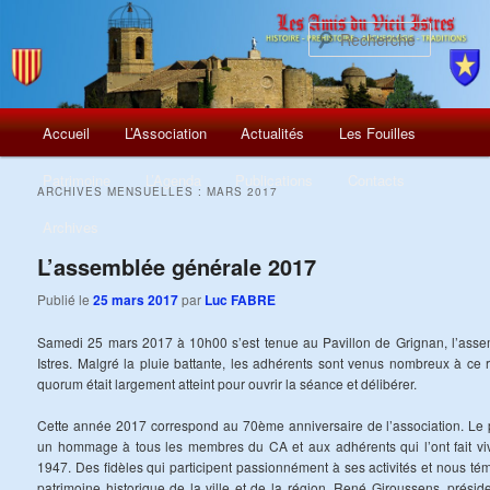
Recherch
Menu
Aller
Aller
Accueil
L’Association
Actualités
Les Fouilles
principal
au
au
Patrimoine
L’Agenda
Publications
Contacts
ARCHIVES MENSUELLES :
MARS 2017
contenu
contenu
Archives
principal
secondaire
L’assemblée générale 2017
Publié le
25 mars 2017
par
Luc FABRE
Samedi 25 mars 2017 à 10h00 s’est tenue au Pavillon de Grignan, l’asse
Istres. Malgré la pluie battante, les adhérents sont venus nombreux à ce 
quorum était largement atteint pour ouvrir la séance et délibérer.
Cette année 2017 correspond au 70ème anniversaire de l’association. Le 
un hommage à tous les membres du CA et aux adhérents qui l’ont fait viv
1947. Des fidèles qui participent passionnément à ses activités et nous té
patrimoine historique de la ville et de la région. René Giroussens, prési