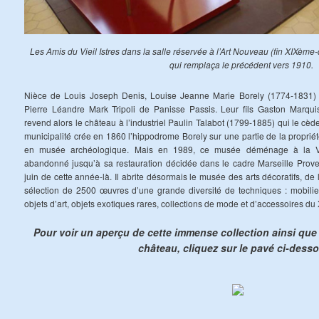
Les Amis du Vieil Istres dans la salle réservée à l’Art Nouveau (fin XIXème
qui remplaça le précédent vers 1910.
Nièce de Louis Joseph Denis, Louise Jeanne Marie Borely (1774-1831) 
Pierre Léandre Mark Tripoli de Panisse Passis. Leur fils Gaston Marqu
revend alors le château à l’industriel Paulin Talabot (1799-1885) qui le cède
municipalité crée en 1860 l’hippodrome Borely sur une partie de la propriét
en musée archéologique. Mais en 1989, ce musée déménage à la Vie
abandonné jusqu’à sa restauration décidée dans le cadre Marseille Prove
juin de cette année-là. Il abrite désormais le musée des arts décoratifs, d
sélection de 2500 œuvres d’une grande diversité de techniques : mobilier,
objets d’art, objets exotiques rares, collections de mode et d’accessoires du
Pour voir un aperçu de cette immense collection ainsi que
château, cliquez sur le pavé ci-desso