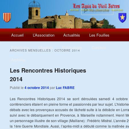
Recherch
Menu
Aller
Aller
Accueil
L’Association
Actualités
Les Fouilles
principal
au
au
Patrimoine
L’Agenda
Publications
Contacts
ARCHIVES MENSUELLES :
OCTOBRE 2014
contenu
contenu
Archives
principal
secondaire
Les Rencontres Historiques
2014
Publié le
4 octobre 2014
par
Luc FABRE
Les Rencontres Historiques 2014 se sont déroulées samedi 4 octobr
conférenciers étaient en pleine forme et passionnés par leur sujet. L’histor
débats avec les provençaux accusés de lâcheté suite à la débâcle en Lorr
suivi avec le débarquement en Provence, à Marseille notamment. Henri Mo
un personnage illustre de son village (Maillane) : Frédéric Mistral. L’année 
la 1ère Guerre Mondiale. Aussi, l’après-midi a débuté comme la matinée avec