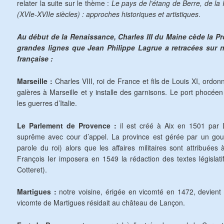
relater la suite sur le thème :
Le pays de l’étang de Berre, de l
(XVIe-XVIIe siècles) : approches historiques et artistiques
.
Au début de la Renaissance, Charles III du Maine cède la Pro
grandes lignes que Jean Philippe Lagrue a retracées sur 
française :
Marseille :
Charles VIII, roi de France et fils de Louis XI, ordo
galères à Marseille et y installe des garnisons. Le port phocée
les guerres d’Italie.
Le Parlement de Provence :
il est créé à Aix en 1501 par Lo
suprême avec cour d’appel. La province est gérée par un gouv
parole du roi) alors que les affaires militaires sont attribuées
François Ier imposera en 1549 la rédaction des textes législatif
Cotteret).
Martigues :
notre voisine, érigée en vicomté en 1472, devient
vicomte de Martigues résidait au château de Lançon.