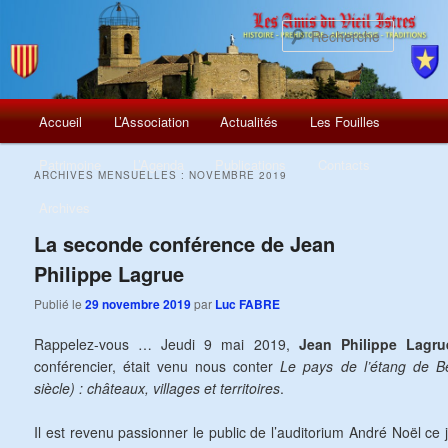
Recherch
Menu
Aller
Aller
Accueil
L’Association
Actualités
Les Fouilles
principal
au
au
Patrimoine
L’Agenda
Publications
Contacts
ARCHIVES MENSUELLES :
NOVEMBRE 2019
contenu
contenu
Archives
principal
secondaire
La seconde conférence de Jean
Philippe Lagrue
Publié le
29 novembre 2019
par
Luc FABRE
Rappelez-vous … Jeudi 9 mai 2019,
Jean Philippe Lagru
conférencier, était venu nous conter
Le pays de l’étang de 
siècle) : châteaux, villages et territoires
.
Il est revenu passionner le public de l’auditorium André Noël c