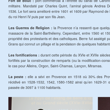
Fort de Bouc :
port commercial à l’entrée du canal de Caronte
militaire. Mandaté par Charles Quint, l’amiral génois Andrea 
1536. Le fort sera amélioré entre 1601 et 1609 par Raymond de B
du roi Henri IV puis par son fils Jean.
Les Guerres de Religion :
la Provence n’a ressenti que quelqu
massacre de la Saint-Barthélemy. Cependant, entre 1560 et 1590
propriété des protestants et des catholiques. Berre fut assiégé 
Grans qui connut un pillage et la pendaison de quelques habitant
Les fortifications :
durant cette période du XVIe et XVIIe siècles
fortifiés par la construction de remparts (ou la modification-conso
le cas pour Alleins, Orgon, Saint-Chamas, Lançon, Miramas.
La peste :
elle a sévi en Provence en 1518 où 30% des Prov
récidivé en 1528-1532, 1542, 1580-1582 ainsi qu’en 1629-31 o
passée de 3097 à 1100 habitants.