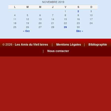
NOVEMBRE 2019
L
M
M
J
V
S
D
1
2
3
4
5
6
7
8
9
10
11
12
13
14
15
16
17
18
19
20
21
22
23
24
25
26
27
28
29
30
« Oct
Déc »
© 2026 -
Les Amis du Vieil Istres
|
Mentions Légales
|
Bibliographie
|
Nous contacter