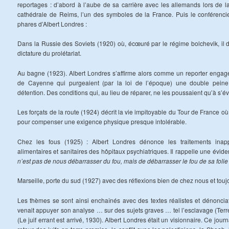
reportages : d’abord à l’aube de sa carrière avec les allemands lors de l
cathédrale de Reims, l’un des symboles de la France. Puis le conférencier
phares d’Albert Londres :
Dans la Russie des Soviets (1920) où, écœuré par le régime bolchevik, il dé
dictature du prolétariat.
Au bagne (1923). Albert Londres s’affirme alors comme un reporter engagé.
de Cayenne qui purgeaient (par la loi de l’époque) une double peine
détention. Des conditions qui, au lieu de réparer, ne les poussaient qu’à s
Les forçats de la route (1924) décrit la vie impitoyable du Tour de France où
pour compenser une exigence physique presque intolérable.
Chez les fous (1925) : Albert Londres dénonce les traitements inap
alimentaires et sanitaires des hôpitaux psychiatriques. Il rappelle une évide
n’est pas de nous débarrasser du fou, mais de débarrasser le fou de sa folie
Marseille, porte du sud (1927) avec des réflexions bien de chez nous et touj
Les thèmes se sont ainsi enchaînés avec des textes réalistes et dénonciat
venait appuyer son analyse … sur des sujets graves … tel l’esclavage (Terre
(Le juif errant est arrivé, 1930). Albert Londres était un visionnaire. Ce journ