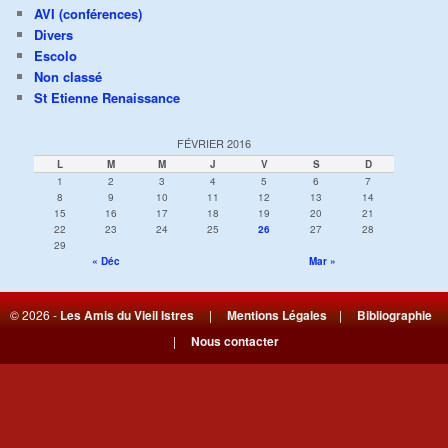
AVI (conférences)
Divers
Escolo
Non classé
St Etienne Renaissance
FÉVRIER 2016
L
M
M
J
V
S
D
1
2
3
4
5
6
7
8
9
10
11
12
13
14
15
16
17
18
19
20
21
22
23
24
25
26
27
28
29
« Déc
Mar »
© 2026 -
Les Amis du Vieil Istres
|
Mentions Légales
|
Bibliographie
|
Nous contacter