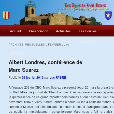
Recherch
Menu
Aller
Aller
Accueil
L’Association
Actualités
Les Fouilles
principal
au
au
Patrimoine
L’Agenda
Publications
Contacts
ARCHIVES MENSUELLES :
FÉVRIER 2016
contenu
contenu
Archives
principal
secondaire
Albert Londres, conférence de
Marc Suarez
Publié le
26 février 2016
par
Luc FABRE
A l’espace 233 du CEC, Marc Suarez a présenté jeudi 25 mars la première
du Vieil Istres : le journaliste Albert Londres. C’est au travers de ses report
la quintessence de ce grand reporter hors normes et qui ne voulait rien dire
novembre 1884 à Vichy, Albert Londres a parcouru les 4 coins du monde. S
comme le Messie tant elles brillaient par leurs forces et leurs grandeurs. Il
Le public l’a immédiatement perçu lorsque Marc nous a fait le plaisir 