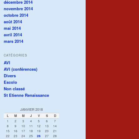
décembre 2014
novembre 2014
octobre 2014
août 2014
mai 2014
avril 2014
mars 2014
CATÉGORIES
AVI
AVI (conférences)
Divers
Escolo
Non classé
St Etienne Renaissance
JANVIER 2018
L
M
M
J
V
S
D
1
2
3
4
5
6
7
8
9
10
11
12
13
14
15
16
17
18
19
20
21
22
23
24
25
26
27
28