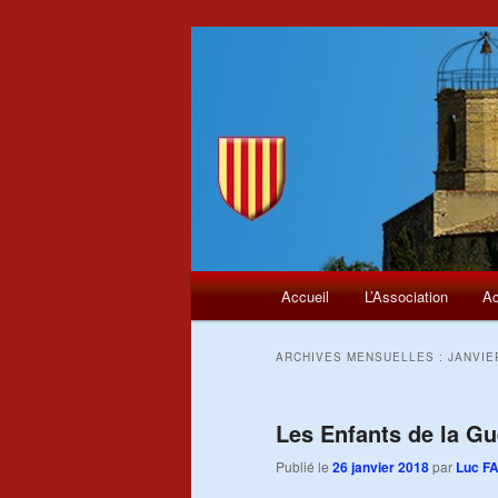
Menu
Aller
Aller
Accueil
L’Association
Ac
principal
au
au
ARCHIVES MENSUELLES :
JANVIE
contenu
contenu
principal
secondaire
Les Enfants de la Gu
Publié le
26 janvier 2018
par
Luc F