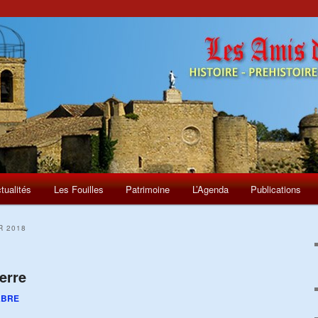
tualités
Les Fouilles
Patrimoine
L’Agenda
Publications
R 2018
erre
ABRE