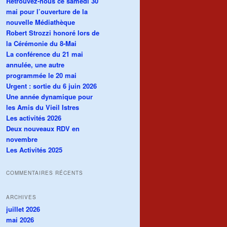
Retrouvez-nous ce samedi 30
mai pour l’ouverture de la
nouvelle Médiathèque
Robert Strozzi honoré lors de
la Cérémonie du 8-Mai
La conférence du 21 mai
annulée, une autre
programmée le 20 mai
Urgent : sortie du 6 juin 2026
Une année dynamique pour
les Amis du Vieil Istres
Les activités 2026
Deux nouveaux RDV en
novembre
Les Activités 2025
COMMENTAIRES RÉCENTS
ARCHIVES
juillet 2026
mai 2026