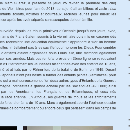
ue Marc Suarez, a présenté ce jeudi 25 février, la première des cinq
du Vieil Istres pour l’année 2018. Le sujet était ambitieux et vaste :
Les
enfants soldats, victimes et bourreaux, recrutés jeunes pour mieux les
encer après les avoir séparés sans scrupules de leur famille.
survolée depuis les tribus primitives d’Océanie jusqu’à nos jours, avec,
nfants de 7 ans étaient soumis à la vie militaire puis mis en caserne dès
ues recevaient une éducation équivalente : apprendre à tuer un homme
ltes n’hésitaient pas à les sacrifier pour honorer les Dieux. Pour combler
s d’enfants étaient organisées sous Louis XIV, une méthode également
er ses armées. Mais ces renforts prévus en 3ème ligne se retrouvaient
our d’Hitler formant les Jeunesses hitlériennes avec des enfants de 13 ans,
té et utilisés par le Führer lors de la bataille de Berlin en 1945. Durant
Japonais n’ont pas hésité à former des enfants pilotes (kamikazes) pour
qui a malheureusement offert deux autres types d’Enfants de la Guerre :
magne, orchestrés à grande échelle par les Soviétiques (490 000) ainsi
ar les Américains, les Français et les Britanniques, et ceux nés
a race arienne. En Afrique, les guerres de tribus et les affrontements
 de force d’enfants de 10 ans. Marc a également abordé l’épineux dossier
 victimes de bombardement ou encore ceux qui périssent dans les camps de