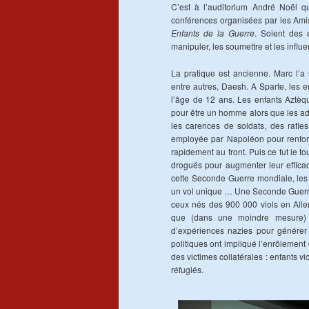
C’est à l’auditorium André Noël q
conférences organisées par les Amis 
Enfants de la Guerre
. Soient des 
manipuler, les soumettre et les influ
La pratique est ancienne. Marc l’a 
entre autres, Daesh. A Sparte, les e
l’âge de 12 ans. Les enfants Aztèq
pour être un homme alors que les adu
les carences de soldats, des rafle
employée par Napoléon pour renforc
rapidement au front. Puis ce fut le t
drogués pour augmenter leur efficaci
cette Seconde Guerre mondiale, les 
un vol unique … Une Seconde Guerre 
ceux nés des 900 000 viols en Alle
que (dans une moindre mesure) p
d’expériences nazies pour générer l
politiques ont impliqué l’enrôlement
des victimes collatérales : enfants
réfugiés.