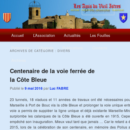
Recherch
Menu
Aller
Aller
Accueil
L’Association
Actualités
Les Fouilles
principal
au
au
Patrimoine
L’Agenda
Publications
Contacts
ARCHIVES DE CATÉGORIE :
DIVERS
contenu
contenu
Archives
principal
secondaire
Centenaire de la voie ferrée de
la Côte Bleue
Publié le
9 mai 2016
par
Luc FABRE
23 tunnels, 18 viaducs et 11 années de travaux ont été nécessaires pour c
Marseille à Port de Bouc via la côte Bleue et prolonger la voie unique en
voie a permis de suppléer la ligne unique et déjà existante Marseille-Mi
surplombe les calanques de la Côte Bleue a été ouverte en 1915. Cepe
empêché son inauguration. Mieux vaut tard que jamais … Car le retard a é
2015, lors de la célébration de son centenaire, en mémoire des Poilus