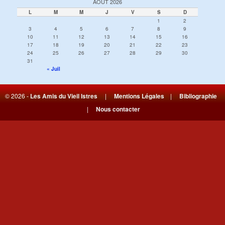
AOÛT 2026
L
M
M
J
V
S
D
1
2
3
4
5
6
7
8
9
10
11
12
13
14
15
16
17
18
19
20
21
22
23
24
25
26
27
28
29
30
31
« Juil
© 2026 -
Les Amis du Vieil Istres
|
Mentions Légales
|
Bibliographie
|
Nous contacter