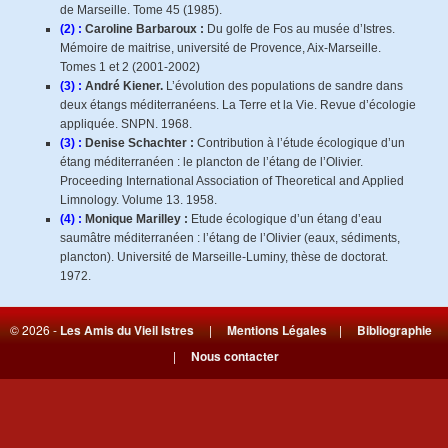
de Marseille. Tome 45 (1985).
(2) :
Caroline Barbaroux :
Du golfe de Fos au musée d’Istres.
Mémoire de maitrise, université de Provence, Aix-Marseille.
Tomes 1 et 2 (2001-2002)
(3) :
André Kiener.
L’évolution des populations de sandre dans
deux étangs méditerranéens. La Terre et la Vie. Revue d’écologie
appliquée. SNPN. 1968.
(3) :
Denise Schachter :
Contribution à l’étude écologique d’un
étang méditerranéen : le plancton de l’étang de l’Olivier.
Proceeding International Association of Theoretical and Applied
Limnology. Volume 13. 1958.
(4) :
Monique Marilley :
Etude écologique d’un étang d’eau
saumâtre méditerranéen : l’étang de l’Olivier (eaux, sédiments,
plancton). Université de Marseille-Luminy, thèse de doctorat.
1972.
© 2026 -
Les Amis du Vieil Istres
|
Mentions Légales
|
Bibliographie
|
Nous contacter