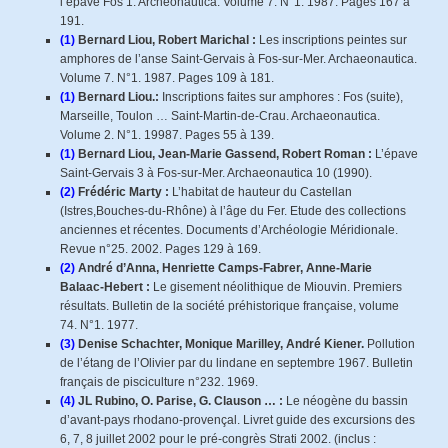
l’épave Fos 1. Archeonautica. Volume 7. N°1. 1987. Pages 167 à
191.
(1)
Bernard Liou, Robert Marichal :
Les inscriptions peintes sur
amphores de l’anse Saint-Gervais à Fos-sur-Mer. Archaeonautica.
Volume 7. N°1. 1987. Pages 109 à 181.
(1)
Bernard Liou.:
Inscriptions faites sur amphores : Fos (suite),
Marseille, Toulon … Saint-Martin-de-Crau. Archaeonautica.
Volume 2. N°1. 19987. Pages 55 à 139.
(1)
Bernard Liou, Jean-Marie Gassend, Robert Roman :
L’épave
Saint-Gervais 3 à Fos-sur-Mer. Archaeonautica 10 (1990).
(2)
Frédéric Marty :
L’habitat de hauteur du Castellan
(Istres,Bouches-du-Rhône) à l’âge du Fer. Etude des collections
anciennes et récentes. Documents d’Archéologie Méridionale.
Revue n°25. 2002. Pages 129 à 169.
(2)
André d’Anna, Henriette Camps-Fabrer, Anne-Marie
Balaac-Hebert :
Le gisement néolithique de Miouvin. Premiers
résultats. Bulletin de la société préhistorique française, volume
74. N°1. 1977.
(3)
Denise Schachter, Monique Marilley, André Kiener.
Pollution
de l’étang de l’Olivier par du lindane en septembre 1967. Bulletin
français de pisciculture n°232. 1969.
(4)
JL Rubino, O. Parise, G. Clauson … :
Le néogène du bassin
d’avant-pays rhodano-provençal. Livret guide des excursions des
6, 7, 8 juillet 2002 pour le pré-congrès Strati 2002. (inclus :