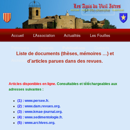
Recherch
Menu
Aller
Accueil
L’Association
Actualités
Les Fouilles
principal
au
Patrimoine
L’Agenda
Publications
Contacts
Liste de documents (thèses, mémoires …) et
contenu
Archives
d’articles parues dans des revues.
principal
Articles disponibles en ligne.
Consultables et téléchargeables aux
adresses suivantes :
(1) :
www.persee.fr.
(2) :
www.dam.revues.org.
(3) :
www.kmae-journal.org.
(4) :
www.sedimentologie.fr.
(5) :
www.archives.org.