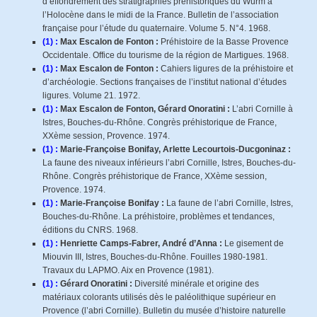
d’effondrement des stratigraphies préhistoriques du Würm à
l’Holocène dans le midi de la France. Bulletin de l’association
française pour l’étude du quaternaire. Volume 5. N°4. 1968.
(1) :
Max Escalon de Fonton :
Préhistoire de la Basse Provence
Occidentale. Office du tourisme de la région de Martigues. 1968.
(1) :
Max Escalon de Fonton :
Cahiers ligures de la préhistoire et
d’archéologie. Sections françaises de l’institut national d’études
ligures. Volume 21. 1972.
(1) :
Max Escalon de Fonton, Gérard Onoratini :
L’abri Cornille à
Istres, Bouches-du-Rhône. Congrès préhistorique de France,
XXème session, Provence. 1974.
(1) :
Marie-Françoise Bonifay, Arlette Lecourtois-Ducgoninaz :
La faune des niveaux inférieurs l’abri Cornille, Istres, Bouches-du-
Rhône. Congrès préhistorique de France, XXème session,
Provence. 1974.
(1) :
Marie-Françoise Bonifay :
La faune de l’abri Cornille, Istres,
Bouches-du-Rhône. La préhistoire, problèmes et tendances,
éditions du CNRS. 1968.
(1) :
Henriette Camps-Fabrer, André d’Anna :
Le gisement de
Miouvin III, Istres, Bouches-du-Rhône. Fouilles 1980-1981.
Travaux du LAPMO. Aix en Provence (1981).
(1) :
Gérard Onoratini :
Diversité minérale et origine des
matériaux colorants utilisés dès le paléolithique supérieur en
Provence (l’abri Cornille). Bulletin du musée d’histoire naturelle