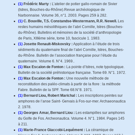
(1)
Frédéric Marty :
L’atelier de potier gallo-romain de Sivier
(Istres, Bouches-du-Rhône).Revue archéologique de
Narbonnaise. Volume 36, n°1. 2003. Pages 259 à 282.
(1)
C. Bouville, T.S. Constandse-Westermann, R.R. Newell.
Les
restes humains mésolithiques de l’abri Cornille, Istres (Bouches-
du-Rhône). Bulletins et mémoires de la société d’anthropologie
de Paris, XIIIème série, tome 10, fascicule 1. 1983.
(1)
Josette Renault-Miskovsky :
Application à l’étude de trois
sédiments du quaternaire final de l’abri Cornille, Istres, Bouches-
du-Rhône. Bulletin de l’association française pour l’étude du
quaternaire. Volume 6. N°4. 1969..
(1)
Max Escalon de Fonton :
La pointe d’Istres, note typologique.
Bulletin de la société préhistorique française. Tome 69. N°1. 1972.
(1)
Max Escalon de Fonton :
Une nouvelle méthode de
reconstitution des paléo-climats à partir de la flore : la méthode
Fabre. Bulletin de la SPF. Tome 68.N°8. 1971.
(1)
Bernard Liou, Robert Marichal :
Les inscriptions peintes sur
amphores de l’anse Saint- Gervais à Fos-sur-mer. Archaeonautica
2. 1978.
(1)
Georges Amar, Bernard Liou :
Les estampilles sur amphores
du Golfe de Fos. Archeonautica. Volume 4. N°1. 1984. Pages 145
à 211.
(1)
Marie-France Giaccobi-Lequément :
La céramique de