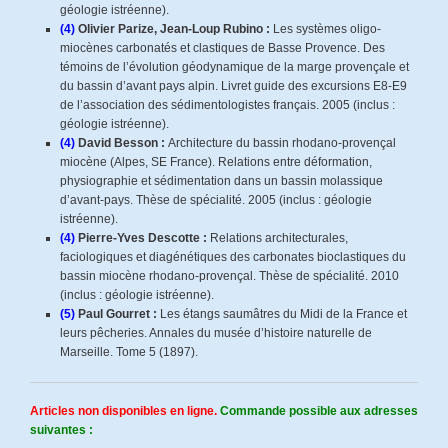
géologie istréenne).
(4)
Olivier Parize, Jean-Loup Rubino :
Les systèmes oligo-
miocènes carbonatés et clastiques de Basse Provence. Des
témoins de l’évolution géodynamique de la marge provençale et
du bassin d’avant pays alpin. Livret guide des excursions E8-E9
de l’association des sédimentologistes français. 2005 (inclus :
géologie istréenne).
(4)
David Besson :
Architecture du bassin rhodano-provençal
miocène (Alpes, SE France). Relations entre déformation,
physiographie et sédimentation dans un bassin molassique
d’avant-pays. Thèse de spécialité. 2005 (inclus : géologie
istréenne).
(4)
Pierre-Yves Descotte :
Relations architecturales,
faciologiques et diagénétiques des carbonates bioclastiques du
bassin miocène rhodano-provençal. Thèse de spécialité. 2010
(inclus : géologie istréenne).
(5)
Paul Gourret :
Les étangs saumâtres du Midi de la France et
leurs pêcheries. Annales du musée d’histoire naturelle de
Marseille. Tome 5 (1897).
Articles non disponibles en ligne.
Commande possible aux adresses
suivantes :