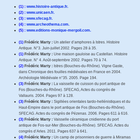
(1) :
www.histoire-antique.fr.
(2) :
www.unicaen.fr.
(3) :
www.sfecag.fr.
(4) :
www.archeothema.com.
(5) :
www.editions-monique-mergoil.com.
(1)
Frédéric Marty :
Un atelier d’amphores à Istres. Histoire
Antique. N°3. Juin-juillet 2002. Pages 28 à 35.
(1)
Frédéric Marty :
Une maison gauloise au Castellan. Histoire
Antique. N° 4. Août-septembre 2002. Pages 70 à 74.
(2)
Frédéric Marty :
Istres (Bouches-du-Rhône). Vigne Gaste,
dans Chronique des fouilles médiévales en France en 2004.
Archéologie Médiévale n°35. 2005. Page 194.
(3)
Frédéric Marty :
La vaisselle de cuisson du port antique de
Fos (Bouches-du-Rhône). SFECAG, Actes du congrès de
Vallauris. 2004. Pages 97 à 128.
(3)
Frédéric Marty :
Sigillées orientales tardo-hellénistiques et du
Haut-Empire dans le port antique de Fos (Bouches-du-Rhône).
SFECAG. Actes du congrès de Pézenas. 2006. Pages 611 à 616.
(3)
Frédéric Marty :
Vaisselle céramique cnidienne du port
antique de Fos-sur-Mer (Bouches-du-Rhône). SFECAG. Actes du
congrès d’Arles. 2011. Pages 637 à 641.
(4)
Frédéric Marty :
Un camp de prisonniers de guerre à Miramas