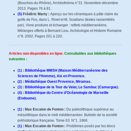
(Bouches-du-Rhône), Archéothéma n°31. Novembre-décembre
2013. Pages 76 à 81.
(5)
Frédéric Marty :
Aperçu sur les céramiques à pâte claire du
golfe de Fos, dans L. Rivet et M. Sciallano (textes rassemblés
par), Vivre produire et échanger : reflets méditerranéens.
Mélanges offerts à Bernard Liou. Archéologie et Histoire Romaine
n°8. 2002. Pages 201 à 220.
Articles non disponibles en ligne.
Consultables aux bibliothèques
suivantes :
(1) : Bibliothèque MMSH (Maison Méditerranéenne des
Sciences de l’Homme), Aix en Provence.
(2) : Médiathèque Ouest Provence, Miramas.
(3) : Bibliothèque de la Tour du Valat, Le Sambuc (Camargue).
(4) : Bibliothèque du Centre d’Océanologie de Marseille
(Endoume).
(1) :
Max Escalon de Fonton :
Du paléolithique supérieur au
mésolithique dans le midi méditerranéen. Bulletin de la société
préhistorique française. Tome 63. N°1. 1966.
(1) :
Max Escalon de Fonton :
Problèmes posés par les blocs