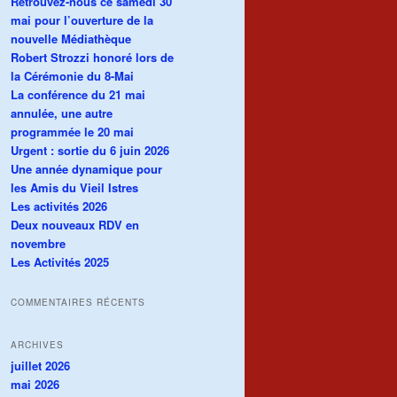
Retrouvez-nous ce samedi 30
mai pour l’ouverture de la
nouvelle Médiathèque
Robert Strozzi honoré lors de
la Cérémonie du 8-Mai
La conférence du 21 mai
annulée, une autre
programmée le 20 mai
Urgent : sortie du 6 juin 2026
Une année dynamique pour
les Amis du Vieil Istres
Les activités 2026
Deux nouveaux RDV en
novembre
Les Activités 2025
COMMENTAIRES RÉCENTS
ARCHIVES
juillet 2026
mai 2026