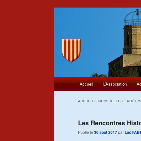
Menu
Aller
Aller
Accueil
L’Association
Ac
principal
au
au
ARCHIVES MENSUELLES :
AOÛT 2
contenu
contenu
principal
secondaire
Les Rencontres Hist
Publié le
30 août 2017
par
Luc FAB