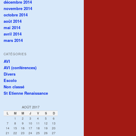
décembre 2014
novembre 2014
octobre 2014
août 2014
mai 2014
avril 2014
mars 2014
CATÉGORIES
AVI
AVI (conférences)
Divers
Escolo
Non classé
St Etienne Renaissance
AOÛT 2017
L
M
M
J
V
S
D
1
2
3
4
5
6
7
8
9
10
11
12
13
14
15
16
17
18
19
20
21
22
23
24
25
26
27