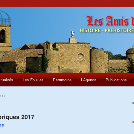
tualités
Les Fouilles
Patrimoine
L’Agenda
Publications
017
oriques 2017
RE