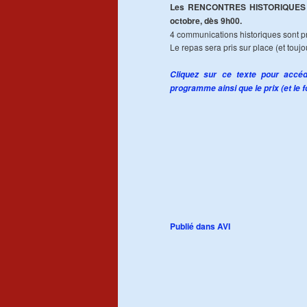
Les RENCONTRES HISTORIQUES orga
octobre, dès 9h00.
4 communications historiques sont pré
Le repas sera pris sur place (et toujo
Cliquez sur ce texte pour accéd
programme ainsi que le prix (et le f
Publié dans
AVI