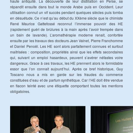
haute antiquité. La découverte de leur distillation en Perse, se
répandit ensuite dans tout le monde Arabe puis en Occident. Leur
utilisation connut un vif succès pendant quelques siècles puis tomba
en désuétude. Ce n’est qu’au début du XXème siècle que le chimiste
René Maurice Gattefossé reconnut l’immense pouvoir des HE
(rapidement guéri de brûlures à la main après l’avoir trempée dans
un bain de lavande). L’aromathérapie moderne renait, confortée
ensuite par les travaux des docteurs Jean Valnet, Pierre Franchomme
et Daniel Penoël. Les HE sont alors parfaitement connues et surtout
maîtrisées : composition, propriétés ainsi que les effets secondaires
qui, suivant un emploi hasardeux, peuvent s’avérer néfastes voire
dangereux. Grace à ces travaux, les HE prennent alors le formidable
essor que l’on connait aujourd’hui. Après ce bref historique, Guy
Toscano nous a mis en garde sur les fraudes du commerce
constituées d’eau et de parfum synthétique. Car l’HE doit être vendue
en flacon teinté avec une étiquette comportant toutes les mentions
obligatoires.