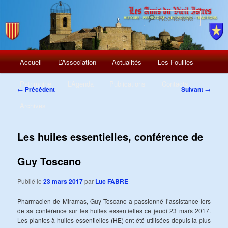
Recherch
Menu
Aller
Accueil
L’Association
Actualités
Les Fouilles
principal
au
Patrimoine
L’Agenda
Publications
Contacts
Navigation
←
Précédent
Suivant
→
des
contenu
Archives
articles
principal
Les huiles essentielles, conférence de
Guy Toscano
Publié le
23 mars 2017
par
Luc FABRE
Pharmacien de Miramas, Guy Toscano a passionné l’assistance lors
de sa conférence sur les huiles essentielles ce jeudi 23 mars 2017.
Les plantes à huiles essentielles (HE) ont été utilisées depuis la plus