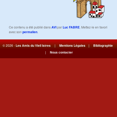
Ce contenu a été publié dans
AVI
par
Luc FABRE
. Mettez-le en favori
avec son
permalien
.
© 2026 -
Les Amis du Vieil Istres
|
Mentions Légales
|
Bibliographie
|
Nous contacter