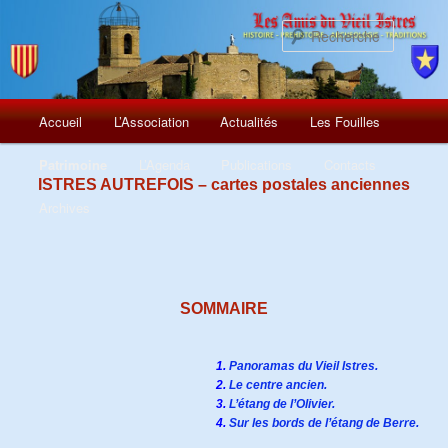
Recherch
Menu
Aller
Accueil
L’Association
Actualités
Les Fouilles
principal
au
Patrimoine
L’Agenda
Publications
Contacts
ISTRES AUTREFOIS – cartes postales anciennes
contenu
Archives
principal
SOMMAIRE
1.
Panoramas du Vieil Istres.
2.
Le centre ancien.
3.
L’étang de l’Olivier.
4.
Sur les bords de l’étang de Berre.