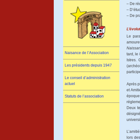
– De réu
– D’étud
– De pra
L’évolu
Le para
amoureu
Naissan
Naisance de l’Association
tard, le
Istres.
Les présidents depuis 1947
(archéo
particip
Le conseil d’administration
actuel
Après p
et Amit
époque,
Statuts de l’association
régleme
Deux te
désign
univers
L’amitié
lors de