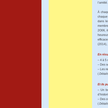
l’amitié
À chaqu
chaque 
dans le
membres
2O06, i
heureus
efficac
(2014),
En résu
– 4 à 5 
– Des s
– Les r
(
Détail
Et ils p
– Un bu
d’histor
– Des o
(
Détail