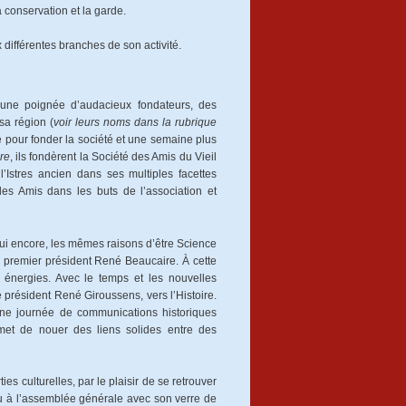
a conservation et la garde.
x différentes branches de son activité.
 une poignée d’audacieux fondateurs, des
sa région (
voir leurs noms dans la rubrique
pe pour fonder la société et une semaine plus
re
, ils fondèrent la Société des Amis du Vieil
’Istres ancien dans ses multiples facettes
des Amis dans les buts de l’association et
’hui encore, les mêmes raisons d’être Science
n premier président René Beaucaire. À cette
 énergies. Avec le temps et les nouvelles
e président René Giroussens, vers l’Histoire.
ne journée de communications historiques
rmet de nouer des liens solides entre des
es culturelles, par le plaisir de se retrouver
ou à l’assemblée générale avec son verre de