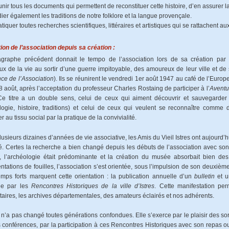
nir tous les documents qui permettent de reconstituer cette histoire, d’en assurer l
ier également les traditions de notre folklore et la langue provençale.
tiquer toutes recherches scientifiques, littéraires et artistiques qui se rattachent au
tion de l’association depuis sa création :
graphe précédent donnait le tempo de l’association lors de sa création par
x de la vie au sortir d’une guerre impitoyable, des amoureux de leur ville et de 
ce de l’Association
). Ils se réunirent le vendredi 1er août 1947 au café de l’Euro
 8 août, après l’acceptation du professeur Charles Rostaing de participer à l’
Aventu
 Ce titre a un double sens, celui de ceux qui aiment découvrir et sauvegarder l
logie, histoire, traditions) et celui de ceux qui veulent se reconnaître comme 
er au tissu social par la pratique de la convivialité.
lusieurs dizaines d’années de vie associative, les Amis du Vieil Istres ont aujourd
ié. Certes la recherche a bien changé depuis les débuts de l’association avec so
 l’archéologie était prédominante et la création du musée absorbait bien des
ntations de fouilles, l’association s’est orientée, sous l’impulsion de son deuxièm
mps forts marquent cette orientation : la publication annuelle d’un
bulletin
et u
ée par les
Rencontres Historiques de la ville d’Istres
. Cette manifestation pe
itaires, les archives départementales, des amateurs éclairés et nos adhérents.
 n’a pas changé toutes générations confondues. Elle s’exerce par le plaisir des sorti
s conférences, par la participation à ces Rencontres Historiques avec son repas 