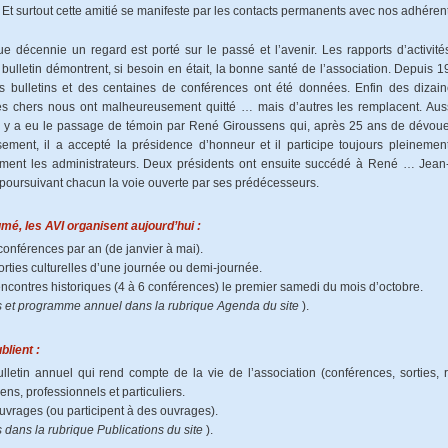
. Et surtout cette amitié se manifeste par les contacts permanents avec nos adhéren
e décennie un regard est porté sur le passé et l’avenir. Les rapports d’activ
bulletin démontrent, si besoin en était, la bonne santé de l’association. Depuis 19
s bulletins et des centaines de conférences ont été données. Enfin des dizain
 chers nous ont malheureusement quitté … mais d’autres les remplacent. Aussi,
l y a eu le passage de témoin par René Giroussens qui, après 25 ans de dévoueme
ement, il a accepté la présidence d’honneur et il participe toujours pleinement 
ement les administrateurs. Deux présidents ont ensuite succédé à René … Jean
 poursuivant chacun la voie ouverte par ses prédécesseurs.
mé, les AVI organisent aujourd’hui :
conférences par an (de janvier à mai).
orties culturelles d’une journée ou demi-journée.
encontres historiques (4 à 6 conférences) le premier samedi du mois d’octobre.
s et programme annuel dans la rubrique Agenda du site
).
ublient :
lletin annuel qui rend compte de la vie de l’association (conférences, sorties, 
iens, professionnels et particuliers.
uvrages (ou participent à des ouvrages).
s dans la rubrique Publications du site
).