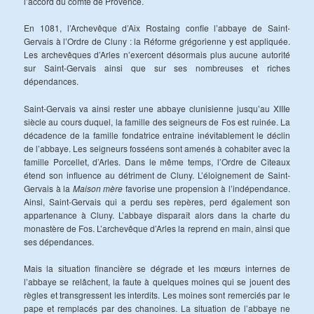
l’accord du comte de Provence.
En 1081, l’Archevêque d’Aix Rostaing confie l’abbaye de Saint-
Gervais à l’Ordre de Cluny : la Réforme grégorienne y est appliquée.
Les archevêques d’Arles n’exercent désormais plus aucune autorité
sur Saint-Gervais ainsi que sur ses nombreuses et riches
dépendances.
Saint-Gervais va ainsi rester une abbaye clunisienne jusqu’au XIIIe
siècle au cours duquel, la famille des seigneurs de Fos est ruinée. La
décadence de la famille fondatrice entraîne inévitablement le déclin
de l’abbaye. Les seigneurs fosséens sont amenés à cohabiter avec la
famille Porcellet, d’Arles. Dans le même temps, l’Ordre de Cîteaux
étend son influence au détriment de Cluny. L’éloignement de Saint-
Gervais à la
Maison mère
favorise une propension à l’indépendance.
Ainsi, Saint-Gervais qui a perdu ses repères, perd également son
appartenance à Cluny. L’abbaye disparaît alors dans la charte du
monastère de Fos. L’archevêque d’Arles la reprend en main, ainsi que
ses dépendances.
Mais la situation financière se dégrade et les mœurs internes de
l’abbaye se relâchent, la faute à quelques moines qui se jouent des
règles et transgressent les interdits. Les moines sont remerciés par le
pape et remplacés par des chanoines. La situation de l’abbaye ne