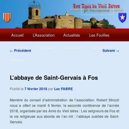
Recherch
Menu
Aller
Accueil
L’Association
Actualités
Les Fouilles
principal
au
Patrimoine
L’Agenda
Publications
Contacts
Navigation
←
Précédent
Suivant
→
des
contenu
Archives
articles
principal
L’abbaye de Saint-Gervais à Fos
Publié le
7 février 2018
par
Luc FABRE
Membre du conseil d’administration de l’association, Robert Strozzi
nous a offert ce mardi 6 février, la seconde conférence de l’année
2018, organisée par les Amis du Vieil Istres : Les seigneurs de Fos et
la vie religieuse aux abords de l’an mil : l’abbaye oubliée de Saint-
Gervais.