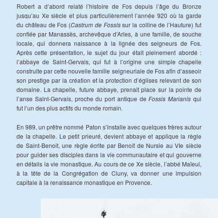
Robert a d’abord relaté l’histoire de Fos depuis l’âge du Bronze
jusqu’au Xe siècle et plus particulièrement l’année 920 où la garde
du château de Fos (
Castrum de Fossis
sur la colline de l’Hauture) fut
confiée par Manassès, archevêque d’Arles, à une famille, de souche
locale, qui donnera naissance à la lignée des seigneurs de Fos.
Après cette présentation, le sujet du jour était pleinement abordé :
l’abbaye de Saint-Gervais, qui fut à l’origine une simple chapelle
construite par cette nouvelle famille seigneuriale de Fos afin d’asseoir
son prestige par la création et la protection d’églises relevant de son
domaine. La chapelle, future abbaye, prenait place sur la pointe de
l’anse Saint-Gervais, proche du port antique de
Fossis Marianis
qui
fut l’un des plus actifs du monde romain.
En 989, un prêtre nommé Paton s’installe avec quelques frères autour
de la chapelle. Le petit prieuré, devient abbaye et applique la règle
de Saint-Benoit, une règle écrite par Benoît de Nursie au VIe siècle
pour guider ses disciples dans la vie communautaire et qui gouverne
en détails la vie monastique. Au cours de ce Xe siècle, l’abbé Maïeul,
à la tête de la Congrégation de Cluny, va donner une impulsion
capitale à la renaissance monastique en Provence.