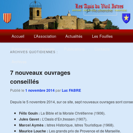
Recherch
Menu
Aller
Aller
Accueil
L’Association
Actualités
Les Fouilles
principal
au
au
Patrimoine
L’Agenda
Publications
Contacts
ARCHIVES QUOTIDIENNES :
contenu
contenu
Archives
principal
secondaire
7 nouveaux ouvrages
conseillés
Publié le
1 novembre 2014
par
Luc FABRE
Depuis le 5 novembre 2014, sur ce site, sept nouveaux ouvrages sont conseill
Félix Gouin :
La Bible et la Morale Chrétienne (1906).
Jules Gavet :
L’Oasis d’En,tressen (1907).
Marcel Aymès :
Istres Historique, Istres Touristique (1968).
Maurice Louche :
Les grands prix de Provence et de Marseille.