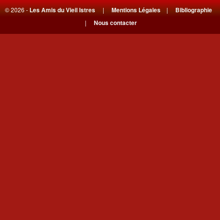
© 2026 -
Les Amis du Vieil Istres
|
Mentions Légales
|
Bibliographie
|
Nous contacter