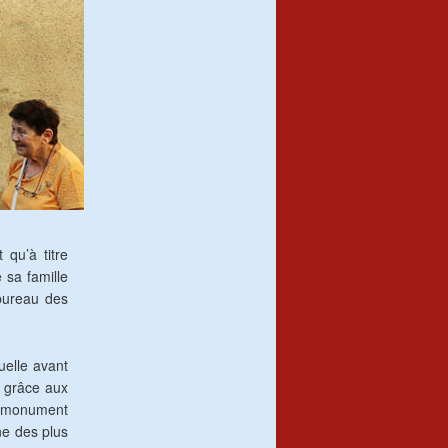
 qu’à titre
sa famille
 bureau des
uelle avant
n grâce aux
sé monument
ne des plus