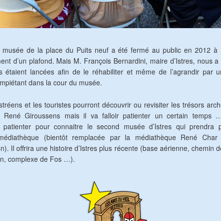
 musée de la place du Puits neuf a été fermé au public en 2012 à 
ment d’un plafond. Mais M. François Bernardini, maire d’Istres, nous a
 étaient lancées afin de le réhabiliter et même de l’agrandir par
mpiétant dans la cour du musée.
Istréens et les touristes pourront découvrir ou revisiter les trésors ar
René Giroussens mais il va falloir patienter un certain temps …
 patienter pour connaitre le second musée d’Istres qui prendra 
e médiathèque (bientôt remplacée par la médiathèque René Char
n). Il offrira une histoire d’Istres plus récente (base aérienne, chemin d
n, complexe de Fos …).