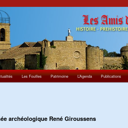
tualités
Les Fouilles
Patrimoine
L’Agenda
Publications
ée archéologique René Giroussens