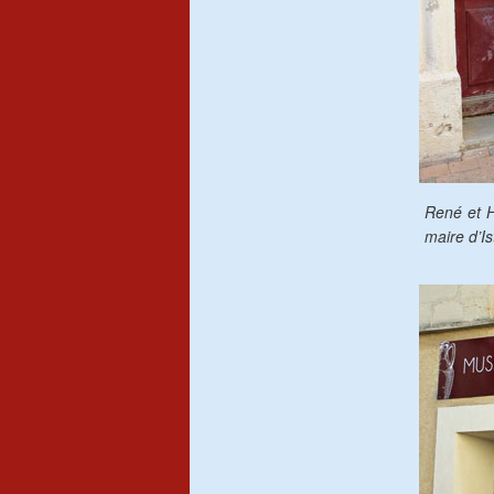
René et H
maire d’I