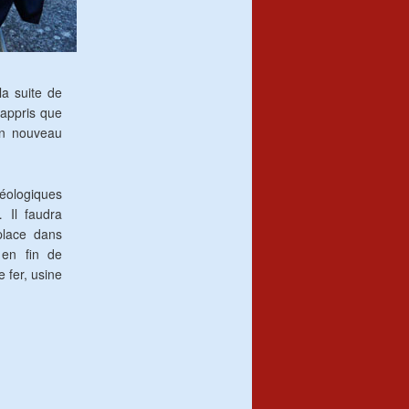
la suite de
 appris que
 un nouveau
chéologiques
 Il faudra
place dans
 en fin de
e fer, usine