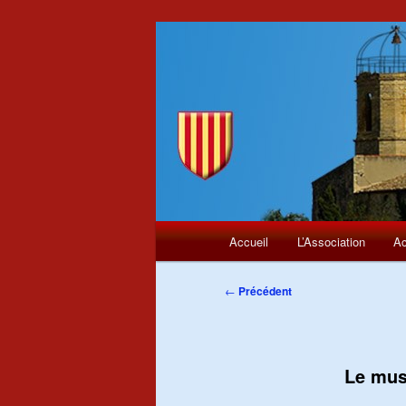
Menu
Aller
Accueil
L’Association
Ac
principal
au
Navigation
←
Précédent
des
contenu
articles
principal
Le mus