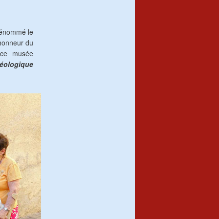
 dénommé le
 honneur du
r ce musée
éologique