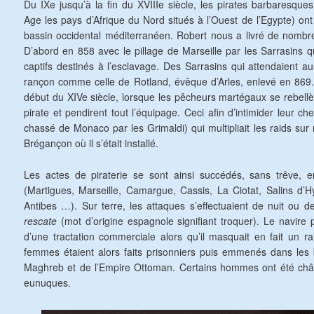
Du IXe jusqu’à la fin du XVIIIe siècle, les pirates barbaresqu
Age les pays d’Afrique du Nord situés à l’Ouest de l’Egypte) ont 
bassin occidental méditerranéen. Robert nous a livré de nombr
D’abord en 858 avec le pillage de Marseille par les Sarrasin
captifs destinés à l’esclavage. Des Sarrasins qui attendaient au
rançon comme celle de Rotland, évêque d’Arles, enlevé en 869
début du XIVe siècle, lorsque les pêcheurs martégaux se rebellè
pirate et pendirent tout l’équipage. Ceci afin d’intimider leur c
chassé de Monaco par les Grimaldi) qui multipliait les raids sur 
Brégançon où il s’était installé.
Les actes de piraterie se sont ainsi succédés, sans trêve, e
(Martigues, Marseille, Camargue, Cassis, La Ciotat, Salins d’H
Antibes …). Sur terre, les attaques s’effectuaient de nuit ou de
rescate
(mot d’origine espagnole signifiant troquer). Le navire 
d’une tractation commerciale alors qu’il masquait en fait un 
femmes étaient alors faits prisonniers puis emmenés dans les
Maghreb et de l’Empire Ottoman. Certains hommes ont été chât
eunuques.