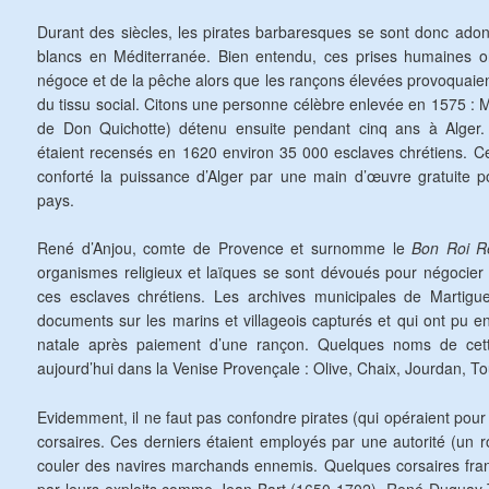
Durant des siècles, les pirates barbaresques se sont donc ado
blancs en Méditerranée. Bien entendu, ces prises humaines 
négoce et de la pêche alors que les rançons élevées provoquaient
du tissu social. Citons une personne célèbre enlevée en 1575 : M
de Don Quichotte) détenu ensuite pendant cinq ans à Alger. 
étaient recensés en 1620 environ 35 000 esclaves chrétiens. C
conforté la puissance d’Alger par une main d’œuvre gratuite p
pays.
René d’Anjou, comte de Provence et surnomme le
Bon Roi R
organismes religieux et laïques se sont dévoués pour négocier e
ces esclaves chrétiens. Les archives municipales de Martig
documents sur les marins et villageois capturés et qui ont pu en
natale après paiement d’une rançon. Quelques noms de cett
aujourd’hui dans la Venise Provençale : Olive, Chaix, Jourdan, To
Evidemment, il ne faut pas confondre pirates (qui opéraient pour
corsaires. Ces derniers étaient employés par une autorité (un ro
couler des navires marchands ennemis. Quelques corsaires fran