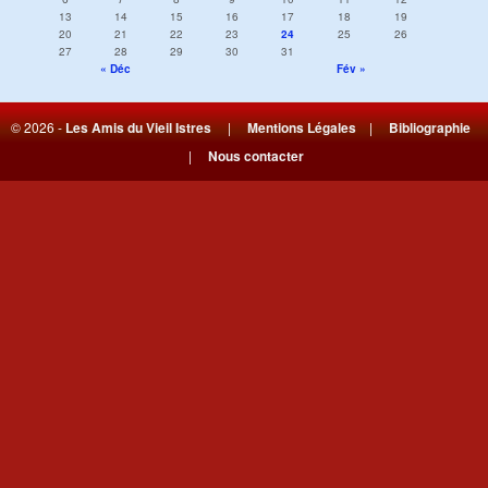
13
14
15
16
17
18
19
20
21
22
23
24
25
26
27
28
29
30
31
« Déc
Fév »
© 2026 -
Les Amis du Vieil Istres
|
Mentions Légales
|
Bibliographie
|
Nous contacter