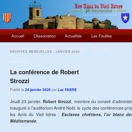
Recherch
Menu
Aller
Aller
Accueil
L’Association
Actualités
Les Fouilles
principal
au
au
Patrimoine
L’Agenda
Publications
Contacts
ARCHIVES MENSUELLES :
JANVIER 2020
contenu
contenu
Archives
principal
secondaire
La conférence de Robert
Strozzi
Publié le
24 janvier 2020
par
Luc FABRE
Jeudi 23 janvier,
Robert Strozzi
, membre du conseil d’administr
inauguré à l’auditorium André Noël, le cycle des conférences pr
les Amis du Vieil Istres :
Esclaves chrétiens, l’or blanc d
Méditerranée
.