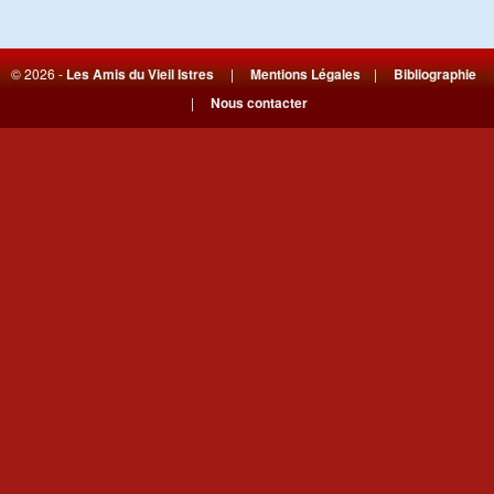
© 2026 -
Les Amis du Vieil Istres
|
Mentions Légales
|
Bibliographie
|
Nous contacter