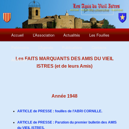
Recherch
Menu
Aller
Accueil
L’Association
Actualités
Les Fouilles
principal
au
Patrimoine
L’Agenda
Publications
Contacts
contenu
Les FAITS MARQUANTS DES AMIS DU VIEIL
Archives
ISTRES (et de leurs Amis)
principal
Année 1948
ARTICLE de PRESSE : fouilles de l’ABRI CORNILLE.
ARTICLE de PRESSE : Parution du premier bulletin des AMIS
du VIEIL ISTRES.