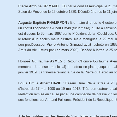
Pierre Antoine GRIMAUD :
Elu par le conseil municipal le 21 m
Salon-de-Provence le 22 octobre 1830. Décédé à Istres le 21 juin
Auguste Baptiste PHALIPPON :
Elu maire d’Istres le 4 octobr
un conflit l’opposant à Albert David (futur maire). Suite à l’abse
est dissous le 30 mars 1897 par le Président de la République. U
le retour d’un ancien maire d’Istres. Né à Martigues le 29 mai 18
son prédécesseur Pierre Antoine Grimaud avait racheté en 1888 
Amis du Vieil Istres paru en mars 2020). Décédé à Istres le 25 
Honoré Guillaume AYMES :
Retour d’Honoré Guillaume Aymè
membres du conseil municipal). Il restera en place jusqu’en mai 
janvier 1919. La traverse reliant la rue de la Pierre du Pebro au 
Louis Emile Albert DAVID :
Peseur. Juré. Né à Istres le 20 
d’Istres du 17 mai 1908 au 19 mai 1912. Très bon orateur, chari
réélection remise en cause par à une campagne de presse virulent
ses fonctions par Armand Fallieres, Président de la République. B
Articles publiés par les Amis du Vieil Istres sur le maire Loui