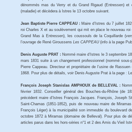
dénommés mas du Verry et du Grand Rigaud (Entressen) et du
(maladie) et décèdera à Istres le 13 octobre suivant.
Jean Baptiste Pierre CAPPEAU :
Maire d’Istres du 7 juillet 1
roi Charles X et au soulèvement qui mit en place le nouveau roi d
Grand Mas à Entressen), les coussouls de la Coquillarde (ver
l’ouvrage de René Giroussens
Les CAPPEAU
(info à la page Pub
Denis Auguste PRAT :
Nommé maire d’Istres le 3 septembre 183
mars 1831 suite à un changement professionnel (nommé sous-pr
Pierre Cappeau. Directeur et propriétaire de l’usine de Rassuen 
1868. Pour plus de détails, voir Denis Auguste Prat à la page : Le
François Joseph Stanislas AMPHOUX de BELLEVAL :
Nommé
février 1832. Conseiller général des Bouches-du-Rhône (de 183
précédent maire d’Istres François Jacques. François, Joseph S
Saint-Chamas (1851-1852), puis de nouveau maire de Miramas 
François Léger) à la municipalité son immeuble du boulevard de
octobre 1872 à Miramas (domaine de Belleval). Pour plus de dét
articles parus dans les hors-séries n°1 et 2 des Amis du Vieil Istr