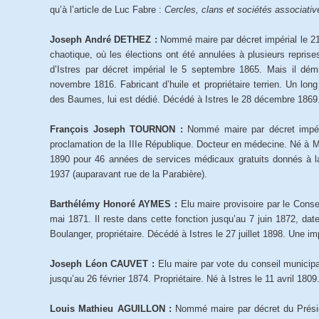
qu’à l’article de Luc Fabre :
Cercles, clans et sociétés associativ
Joseph André DETHEZ :
Nommé maire par décret impérial le 2
chaotique, où les élections ont été annulées à plusieurs repri
d’Istres par décret impérial le 5 septembre 1865. Mais il dém
novembre 1816. Fabricant d’huile et propriétaire terrien. Un lo
des Baumes, lui est dédié. Décédé à Istres le 28 décembre 1869
François Joseph TOURNON :
Nommé maire par décret impér
proclamation de la IIIe République. Docteur en médecine. Né à M
1890 pour 46 années de services médicaux gratuits donnés à l
1937 (auparavant rue de la Parabière).
Barthélémy Honoré AYMES :
Elu maire provisoire par le Conse
mai 1871. Il reste dans cette fonction jusqu’au 7 juin 1872, dat
Boulanger, propriétaire. Décédé à Istres le 27 juillet 1898. Une im
Joseph Léon CAUVET :
Elu maire par vote du conseil municipa
jusqu’au 26 février 1874. Propriétaire. Né à Istres le 11 avril 1809
Louis Mathieu AGUILLON :
Nommé maire par décret du Présid