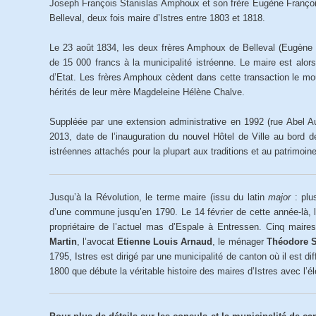
Joseph François Stanislas Amphoux et son frère Eugène Françoi
Belleval, deux fois maire d’Istres entre 1803 et 1818.
Le 23 août 1834, les deux frères Amphoux de Belleval (Eugène 
de 15 000 francs à la municipalité istréenne. Le maire est alors
d’Etat. Les frères Amphoux cèdent dans cette transaction le mouli
hérités de leur mère Magdeleine Hélène Chalve.
Suppléée par une extension administrative en 1992 (rue Abel A
2013, date de l’inauguration du nouvel Hôtel de Ville au bord de
istréennes attachés pour la plupart aux traditions et au patrimoine
Jusqu’à la Révolution, le terme maire (issu du latin
major
: plu
d’une commune jusqu’en 1790. Le 14 février de cette année-là, 
propriétaire de l’actuel mas d’Espale à Entressen. Cinq maire
Martin
, l’avocat
Etienne Louis Arnaud
, le ménager
Théodore S
1795, Istres est dirigé par une municipalité de canton où il est d
1800 que débute la véritable histoire des maires d’Istres avec l’é