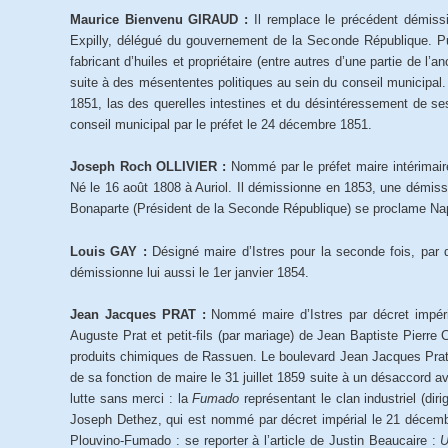
Maurice Bienvenu GIRAUD :
Il remplace le précédent démissi
Expilly, délégué du gouvernement de la Seconde République. Puis
fabricant d’huiles et propriétaire (entre autres d’une partie de
suite à des mésententes politiques au sein du conseil municipal. 
1851, las des querelles intestines et du désintéressement de se
conseil municipal par le préfet le 24 décembre 1851.
Joseph Roch OLLIVIER :
Nommé par le préfet maire intérimaire
Né le 16 août 1808 à Auriol. Il démissionne en 1853, une démi
Bonaparte (Président de la Seconde République) se proclame Nap
Louis GAY :
Désigné maire d’Istres pour la seconde fois, par d
démissionne lui aussi le 1er janvier 1854.
Jean Jacques PRAT :
Nommé maire d’Istres par décret impéri
Auguste Prat et petit-fils (par mariage) de Jean Baptiste Pierre C
produits chimiques de Rassuen. Le boulevard Jean Jacques Prat l
de sa fonction de maire le 31 juillet 1859 suite à un désaccord a
lutte sans merci : la
Fumado
représentant le clan industriel (di
Joseph Dethez, qui est nommé par décret impérial le 21 décemb
Plouvino-Fumado : se reporter à l’article de Justin Beaucaire :
U