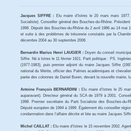
Jacques SIFFRE :
Elu maire d’Istres le 20 mars mars 1977. 
Socialiste). Conseiller général des Bouches-du-Rhône. Présid
1998. Député des Bouches-du-Rhône du 2 avril 1986 au 14 mai 19
et suite à des problèmes de trésorerie constatés par la Cham
décembre 2004 au 30 septembre 2008.
Bernardin Marius Henri LAUGIER :
Doyen du conseil municipal,
Siffre. Né à Istres le 11 février 1921. Parti politique : PS. Ingén
(1977-1983), puis premier adjoint du maire Jacques Siffre (1993
national du Mérite, officier des Palmes académiques et chevalie
parée des colonnes de Daniel Buren, devant la nouvelle mairie, l
Antoine François BERNARDINI :
Elu maire d’Istres le 25 mar
auparavant). Directeur général du SCA de 1979 à 2001. Consei
1998. Premier secrétaire du Parti Socialiste des Bouches-du
Député européen de 1994 à 1999. Également élu conseiller région
condamnation dans l’affaire décrite et liée au maire Jacques Siffr
Michel CAILLAT :
Elu maire d’Istres le 15 novembre 2002. Agent d