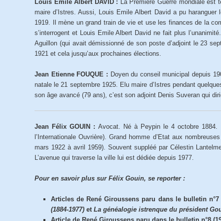
Louis Emile Albert DAVID :
La Première Guerre mondiale est t
maire d’Istres. Aussi, Louis Emile Albert David a pu harangue
1919. Il mène un grand train de vie et use les finances de la c
s’interrogent et Louis Emile Albert David ne fait plus l’unanimit
Aguillon (qui avait démissionné de son poste d’adjoint le 23 se
1921 et cela jusqu’aux prochaines élections.
Jean Etienne FOUQUE :
Doyen du conseil municipal depuis 190
natale le 21 septembre 1925. Elu maire d’Istres pendant quelqu
son âge avancé (79 ans), c’est son adjoint Denis Suveran qui di
Jean Félix GOUIN :
Avocat. Né à Peypin le 4 octobre 1884. 
l’Internationale Ouvrière). Grand homme d’Etat aux nombreuses 
mars 1922 à avril 1959). Souvent suppléé par Célestin Lantelm
L’avenue qui traverse la ville lui est dédiée depuis 1977.
Pour en savoir plus sur Félix Gouin, se reporter :
Articles de René Giroussens paru dans le bulletin n°7 
(1884-1977)
et
La généalogie istrenque du président Go
Article de René Giroussens paru dans le bulletin n°8 (19