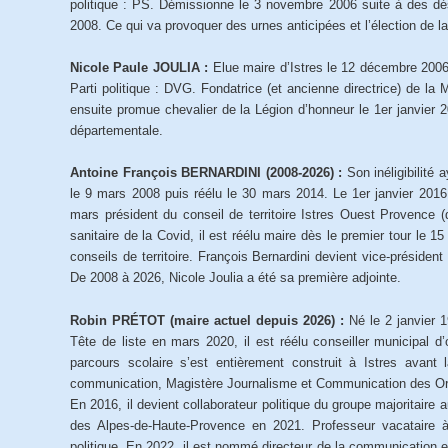
politique : PS. Démissionne le 3 novembre 2006 suite à des dés
2008. Ce qui va provoquer des urnes anticipées et l’élection de 
Nicole Paule JOULIA :
Elue maire d’Istres le 12 décembre 2006
Parti politique : DVG. Fondatrice (et ancienne directrice) de l
ensuite promue chevalier de la Légion d’honneur le 1er janvier
départementale.
Antoine François BERNARDINI (2008-2026) :
Son inéligibilité
le 9 mars 2008 puis réélu le 30 mars 2014. Le 1er janvier 2016,
mars président du conseil de territoire Istres Ouest Provence 
sanitaire de la Covid, il est réélu maire dès le premier tour le 
conseils de territoire. François Bernardini devient vice-présiden
De 2008 à 2026, Nicole Joulia a été sa première adjointe.
Robin PRÉTOT (maire actuel depuis 2026) :
Né le 2 janvier 
Tête de liste en mars 2020, il est réélu conseiller municipal
parcours scolaire s’est entièrement construit à Istres avant
communication, Magistère Journalisme et Communication des Organi
En 2016, il devient collaborateur politique du groupe majoritaire
des Alpes-de-Haute-Provence en 2021. Professeur vacataire à
politique. En 2022, il est nommé directeur de la communication et