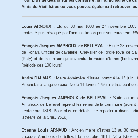
Pour plus de détails sur les consuls et la municipalité de ca
Amis du Vieil Istres où vous pouvez également retrouver les m
Louis ARNOUX :
Elu du 30 mai 1800 au 27 novembre 1803. Av
contesté puis révoqué par l’administration pour son caractère
diff
François Jacques AMPHOUX de BELLEVAL :
Elu le 28 novemb
de Rohan. Officier de cavalerie. Chevalier de l’ordre royal de S
(Paty) et de la maison qui deviendra la mairie d’Istres (bouleva
(période des 100 jours).
André DALMAS :
Maire éphémère d’Istres nommé le 13 juin 18
Propriétaire. Juge de paix. Né le 14 février 1756 à Istres où il dé
François Jacques AMPHOUX de BELLEVAL :
Suite au ret
Amphoux de Belleval reprend les rênes de la commune (soient 15 
septembre 1818. Pour plus de détails, se reporter à divers arti
istréens de la Crau, 2018)
Etienne Louis ARNAUD :
Ancien maire d’Istres 13 au 30 nove
Jacques Amphoux de Belleval le 5 octobre 1818. Né à Istres le