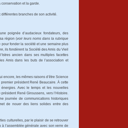
a conservation et la garde.
x différentes branches de son activité.
 une poignée d’audacieux fondateurs, des
sa région (
voir leurs noms dans la rubrique
pe pour fonder la société et une semaine plus
re
, ils fondèrent la Société des Amis du Vieil
’Istres ancien dans ses multiples facettes
des Amis dans les buts de l’association et
’hui encore, les mêmes raisons d’être Science
n premier président René Beaucaire. À cette
 énergies. Avec le temps et les nouvelles
e président René Giroussens, vers l’Histoire.
ne journée de communications historiques
rmet de nouer des liens solides entre des
es culturelles, par le plaisir de se retrouver
ou à l’assemblée générale avec son verre de