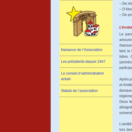
– De réu
– D’étud
– De pra
L’évolu
Le para
amoureu
Naissan
Naisance de l’Association
tard, le
Istres.
Les présidents depuis 1947
(archéo
particip
Le conseil d’administration
actuel
Après p
et Amit
époque,
Statuts de l’association
régleme
Deux te
désign
univers
L’amitié
lors de