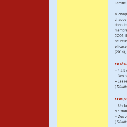
l’amitié
À chaqu
chaque 
dans le
membres
2O06, i
heureus
efficac
(2014),
En résu
– 4 à 5 
– Des s
– Les r
(
Détail
Et ils p
– Un bu
d’histor
– Des o
(
Détail