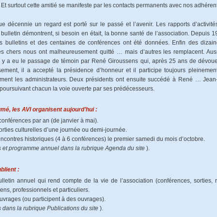
. Et surtout cette amitié se manifeste par les contacts permanents avec nos adhéren
e décennie un regard est porté sur le passé et l’avenir. Les rapports d’activ
bulletin démontrent, si besoin en était, la bonne santé de l’association. Depuis 19
s bulletins et des centaines de conférences ont été données. Enfin des dizain
 chers nous ont malheureusement quitté … mais d’autres les remplacent. Aussi,
l y a eu le passage de témoin par René Giroussens qui, après 25 ans de dévoueme
ement, il a accepté la présidence d’honneur et il participe toujours pleinement 
ement les administrateurs. Deux présidents ont ensuite succédé à René … Jean
 poursuivant chacun la voie ouverte par ses prédécesseurs.
mé, les AVI organisent aujourd’hui :
conférences par an (de janvier à mai).
orties culturelles d’une journée ou demi-journée.
encontres historiques (4 à 6 conférences) le premier samedi du mois d’octobre.
s et programme annuel dans la rubrique Agenda du site
).
ublient :
lletin annuel qui rend compte de la vie de l’association (conférences, sorties, 
iens, professionnels et particuliers.
uvrages (ou participent à des ouvrages).
s dans la rubrique Publications du site
).