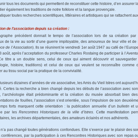
nir tous les documents qui permettent de reconstituer cette histoire, d’en assurer l
ier également les traditions de notre folklore et la langue provençale.
tiquer toutes recherches scientifiques, littéraires et artistiques qui se rattachent au
tion de l’association depuis sa création :
graphe précédent donnait le tempo de l’association lors de sa création par
x de la vie au sortir d’une guerre impitoyable, des amoureux de leur ville et de 
ce de l’Association
). Ils se réunirent le vendredi 1er août 1947 au café de l’Euro
 8 août, après l’acceptation du professeur Charles Rostaing de participer à l’
Aventu
 Ce titre a un double sens, celui de ceux qui aiment découvrir et sauvegarder l
logie, histoire, traditions) et celui de ceux qui veulent se reconnaître comme 
er au tissu social par la pratique de la convivialité.
lusieurs dizaines d’années de vie associative, les Amis du Vieil Istres ont aujourd
ié. Certes la recherche a bien changé depuis les débuts de l’association avec so
 l’archéologie était prédominante et la création du musée absorbait bien des
ntations de fouilles, l’association s’est orientée, sous l’impulsion de son deuxièm
mps forts marquent cette orientation : la publication annuelle d’un
bulletin
et u
ée par les
Rencontres Historiques de la ville d’Istres
. Cette manifestation pe
itaires, les archives départementales, des amateurs éclairés et nos adhérents.
 n’a pas changé toutes générations confondues. Elle s’exerce par le plaisir des sorti
s conférences, par la participation à ces Rencontres Historiques avec son repas 