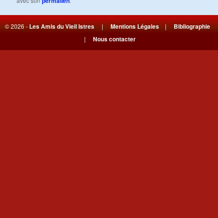
avec son
permalien
.
© 2026 -
Les Amis du Vieil Istres
|
Mentions Légales
|
Bibliographie
|
Nous contacter