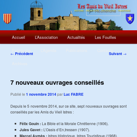
Recherch
Menu
Aller
Accueil
L’Association
Actualités
Les Fouilles
principal
au
Patrimoine
L’Agenda
Publications
Contacts
Navigation
←
Précédent
Suivant
→
des
contenu
Archives
articles
principal
7 nouveaux ouvrages conseillés
Publié le
1 novembre 2014
par
Luc FABRE
Depuis le 5 novembre 2014, sur ce site, sept nouveaux ouvrages sont
conseillés par les Amis du Vieil Istres :
Félix Gouin :
La Bible et la Morale Chrétienne (1906).
Jules Gavet :
L’Oasis d’En,tressen (1907).
Marcel Aymès :
Istres Historique, Istres Touristique (1968).