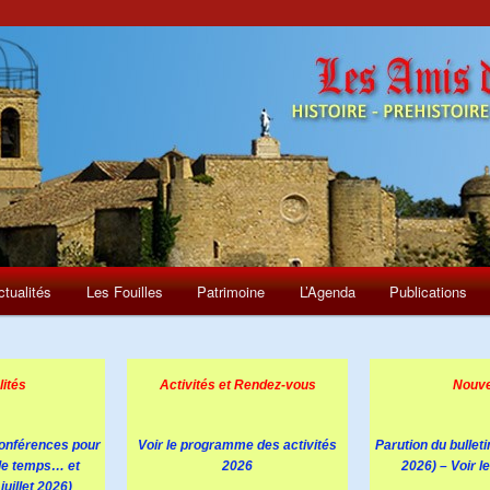
ctualités
Les Fouilles
Patrimoine
L’Agenda
Publications
lités
Activités et Rendez-vous
Nouv
conférences pour
Voir le programme des activités
Parution du bullet
le temps… et
2026
2026) – Voir l
juillet 2026)