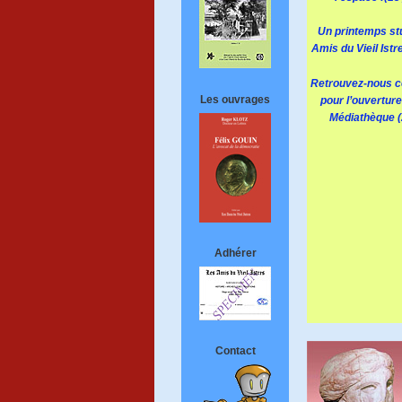
Un printemps st
Amis du Vieil Istre
Retrouvez-nous c
Les ouvrages
pour l’ouverture
Médiathèque (
Adhérer
Contact