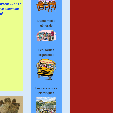
AVI ont 75 ans !
r le document
ir.
L’assemblée
générale
Les sorties
organisées
Les rencontres
historiques