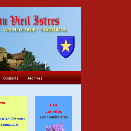
Recherche
Contacts
Archives
eau
Les
activités
Les conférences
in n°48 (28 mars
e sommaire.