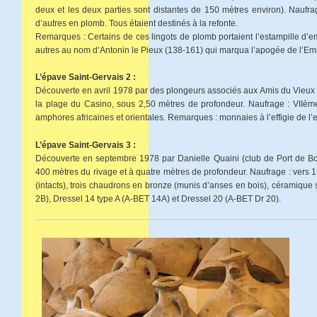
deux et les deux parties sont distantes de 150 mètres environ). Naufrag
d’autres en plomb. Tous étaient destinés à la refonte.
Remarques : Certains de ces lingots de plomb portaient l’estampille d’e
autres au nom d’Antonin le Pieux (138-161) qui marqua l’apogée de l’Em
L’épave Saint-Gervais 2 :
Découverte en avril 1978 par des plongeurs associés aux Amis du Vieux Fos
la plage du Casino, sous 2,50 mètres de profondeur. Naufrage : VIIème
amphores africaines et orientales. Remarques : monnaies à l’effigie de l
L’épave Saint-Gervais 3 :
Découverte en septembre 1978 par Danielle Quaini (club de Port de Bouc
400 mètres du rivage et à quatre mètres de profondeur. Naufrage : vers 
(intacts), trois chaudrons en bronze (munis d’anses en bois), céramique s
2B), Dressel 14 type A (A-BET 14A) et Dressel 20 (A-BET Dr 20).