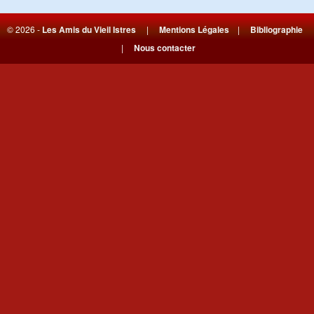
© 2026 -
Les Amis du Vieil Istres
|
Mentions Légales
|
Bibliographie
|
Nous contacter