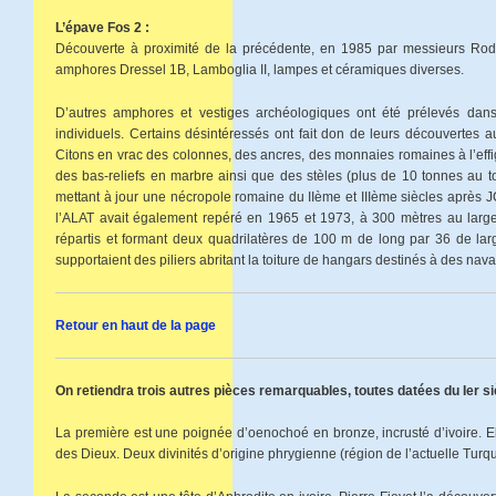
L’épave Fos 2 :
Découverte à proximité de la précédente, en 1985 par messieurs Rodri
amphores Dressel 1B, Lamboglia II, lampes et céramiques diverses.
D’autres amphores et vestiges archéologiques ont été prélevés dan
individuels. Certains désintéressés ont fait don de leurs découvertes 
Citons en vrac des colonnes, des ancres, des monnaies romaines à l’eff
des bas-reliefs en marbre ainsi que des stèles (plus de 10 tonnes au t
mettant à jour une nécropole romaine du IIème et IIIème siècles après J
l’ALAT avait également repéré en 1965 et 1973, à 300 mètres au large
répartis et formant deux quadrilatères de 100 m de long par 36 de larg
supportaient des piliers abritant la toiture de hangars destinés à des nava
Retour en haut de la page
On retiendra trois autres pièces remarquables, toutes datées du Ier si
La première est une poignée d’oenochoé en bronze, incrusté d’ivoire. Elle
des Dieux. Deux divinités d’origine phrygienne (région de l’actuelle Tur