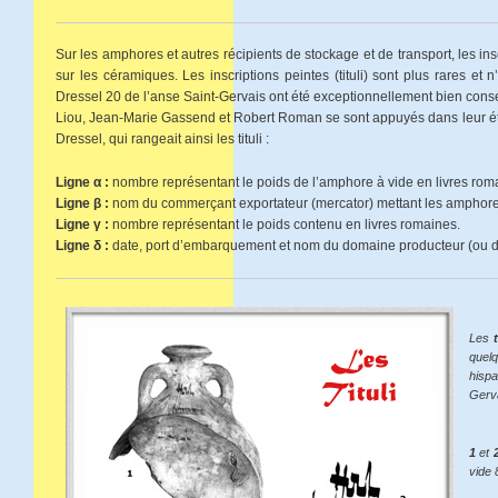
Sur les amphores et autres récipients de stockage et de transport, les in
sur les céramiques. Les inscriptions peintes (tituli) sont plus rares et 
Dressel 20 de l’anse Saint-Gervais ont été exceptionnellement bien cons
Liou, Jean-Marie Gassend et Robert Roman se sont appuyés dans leur étu
Dressel, qui rangeait ainsi les tituli :
Ligne α :
nombre représentant le poids de l’amphore à vide en livres rom
Ligne β :
nom du commerçant exportateur (mercator) mettant les amphore
Ligne γ :
nombre représentant le poids contenu en livres romaines.
Ligne δ :
date, port d’embarquement et nom du domaine producteur (ou de
Les
t
quel
hisp
Gerva
1
et
vide 