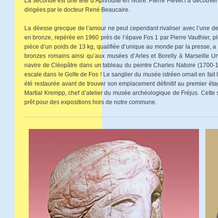
La seconde est une tête d’Aphrodite en ivoire. Pierre Fievet l’a découver
dirigées par le docteur René Beaucaire.
La déesse grecque de l’amour ne peut cependant rivaliser avec l’une de
en bronze, repérée en 1960 près de l’épave Fos 1 par Pierre Vauthier, p
pièce d’un poids de 13 kg, qualifiée d’unique au monde par la presse, a
bronzes romains ainsi qu’aux musées d’Arles et Borelly à Marseille U
navire de Cléopâtre dans un tableau du peintre Charles Natoire (1700-1
escale dans le Golfe de Fos ! Le sanglier du musée istréen ornait en fait
été restaurée avant de trouver son emplacement définitif au premier é
Martial Krempp, chef d’atelier du musée archéologique de Fréjus. Cette 
prêt pour des expositions hors de notre commune.