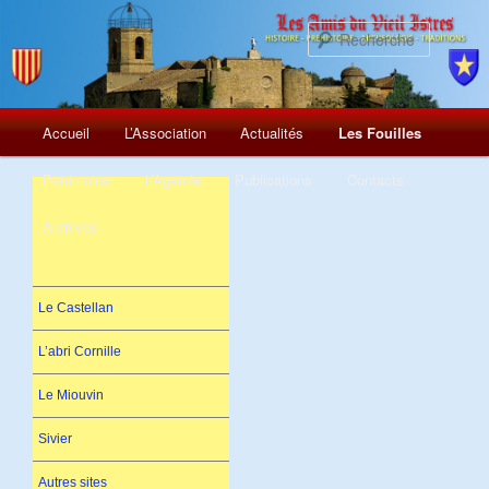
Recherch
Menu
Aller
Accueil
L’Association
Actualités
Les Fouilles
principal
au
Patrimoine
L’Agenda
Publications
Contacts
contenu
Archives
principal
Le Castellan
L’abri Cornille
Le Miouvin
Sivier
Autres sites