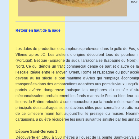
pour 
Retour en haut de la page
Les dates de production des amphores prélevées dans le golfe de Fos, s’
VIIème après JC. Les ateliers d’origine découlent tous du pourtour m
(Portugal), Bétique (Espagne du sud), Tarraconaise (Espagne du Nord),
Nord. Ce qui dénote un trafic commercial dense de part et d’autre de la
l’escale idéale entre le Moyen Orient, Rome et l’Espagne ou pour accé
devenu au Ier siècle le port maritime d’Arles qui remplaça économiq
transportées dans des embarcations adaptées aux ports fluviaux jusqu’à L
parfois avérée dangereuse puisque les amphores du musée d’Istre
méconnaissaient probablement les fonds marins de Fos ou bien leur capi
limons du Rhône refoulés à son embouchure par la houle méditerranéenn
principale des naufrages, se sont avérés utiles pour connaître le trafic m
de ce cimetière marin font aujourd’hui le prestige du musée. Néanmoi
cargaisons, a pu être récupérée les jours suivant le sinistre par les urina
L’épave Saint-Gervais 1 :
Découverte en 1966 à 550 mètres à l’ouest de la pointe Saint-Gervais 