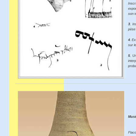
Inscr
expo
son t
3
. In
pèse 
4
. Ex
sur l
5
. Un
inte
prob
Musé
Flac