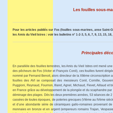
Les fouilles sous-ma
Pour les articles publiés sur Fos (fouilles sous-marines, anse Saint-
les Amis du Vieil Istres : voir les bulletins n° 1-2-3, 5, 6, 7, 9, 13, 15, 18,
Principales déc
En parallèle des fouilles terrestres, les Amis du Vieil Istres ont mené u
des pêcheurs de Fos (Victor et François Conil), ces fouilles furent dirig
nommé par Fernand Benoit, alors directeur de la XIIème circonscription 
fouilles des AVI se composait des messieurs Conil, Cornille, Gouver
Puggioni, Reynaud, Fournon, Illaret, Agnel, Michaud, Fievet, Aillaud et 
en France grâce au développement de la plongée et du scaphandre par 
déminage des plages. Dès les deux premières années, 53 séances de 2 à
cassées de toutes époques, de poteries grecques (VIème au IVème siècl
et d’une abondante série de céramiques gallo-romaines provenant de 
monnaies en bronze et en argent (empereurs romains Trajan, Vespasie