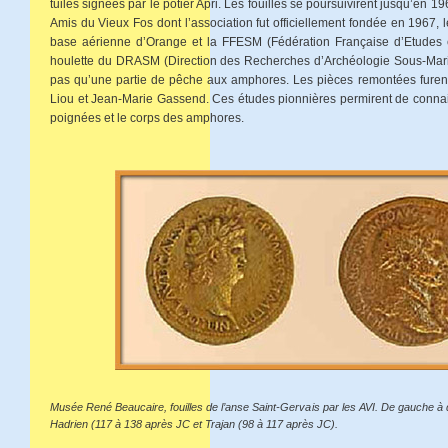
tuiles signées par le potier Apri. Les fouilles se poursuivirent jusqu’en 19
Amis du Vieux Fos dont l’association fut officiellement fondée en 1967, le
base aérienne d’Orange et la FFESM (Fédération Française d’Etudes e
houlette du DRASM (Direction des Recherches d’Archéologie Sous-Marin
pas qu’une partie de pêche aux amphores. Les pièces remontées furent l
Liou et Jean-Marie Gassend. Ces études pionnières permirent de connait
poignées et le corps des amphores.
Musée René Beaucaire, fouilles de l’anse Saint-Gervais par les AVI. De gauche à
Hadrien (117 à 138 après JC et Trajan (98 à 117 après JC).