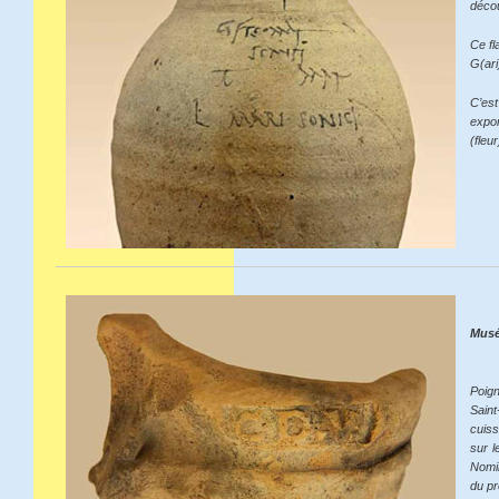
décou
Ce fl
G(ar
C’es
expor
(fleur
Musé
Poign
Sain
cuiss
sur l
Nomin
du pr