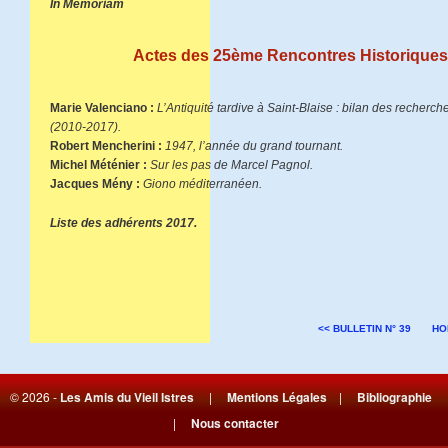
In Memoriam
Actes des 25ème Rencontres Historiques
Marie Valenciano :
L’Antiquité tardive à Saint-Blaise : bilan des recherch
(2010-2017).
Robert Mencherini :
1947, l’année du grand tournant.
Michel Méténier :
Sur les pas de Marcel Pagnol.
Jacques Mény :
Giono méditerranéen.
Liste des adhérents 2017.
<< BULLETIN N° 39
HO
© 2026 -
Les Amis du Vieil Istres
|
Mentions Légales
|
Bibliographie
|
Nous contacter