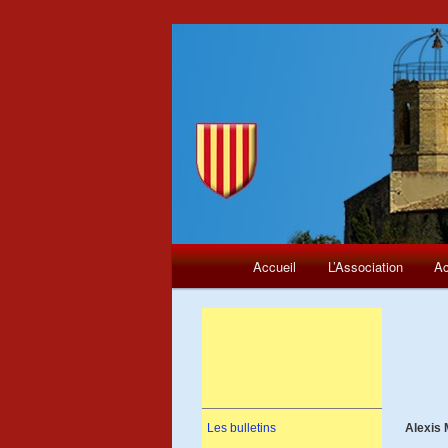
Menu
Aller
Accueil
L’Association
Ac
principal
au
contenu
principal
Les bulletins
Alexis 