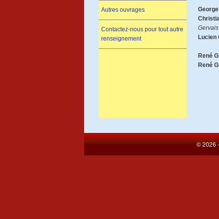
George
Autres ouvrages
Christi
Gervais
Contactez-nous pour tout autre
Lucien 
renseignement
René G
René G
© 2026 