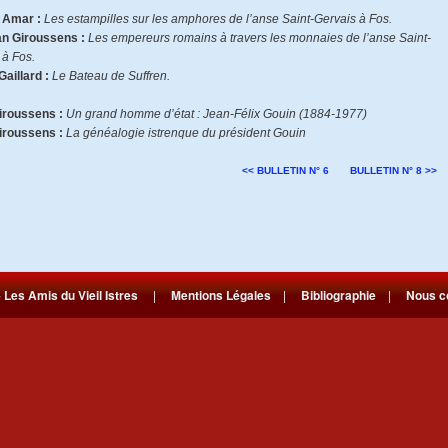
 Amar :
Les estampilles sur les amphores de l’anse Saint-Gervais à Fos.
an Giroussens :
Les empereurs romains à travers les monnaies de l’anse Saint-
 à Fos.
Gaillard :
Le Bateau de Suffren.
iroussens :
Un grand homme d’état : Jean-Félix Gouin (1884-1977)
iroussens :
La généalogie istrenque du président Gouin
<< BULLETIN N° 6
BULLETIN N° 8 >>
-
Les Amis du Vieil Istres
|
Mentions Légales
|
Bibliographie
|
Nous c