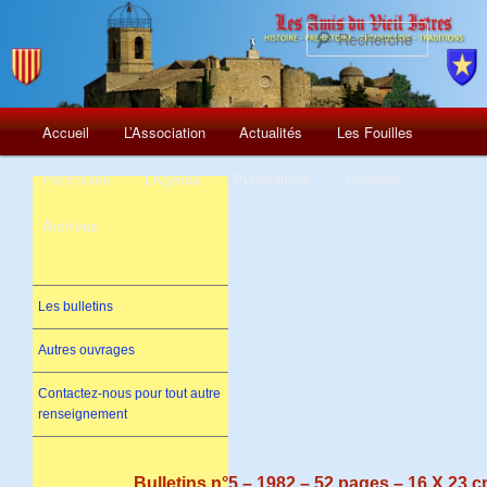
Recherch
Menu
Aller
Accueil
L’Association
Actualités
Les Fouilles
principal
au
Patrimoine
L’Agenda
Publications
Contacts
contenu
Archives
principal
Les bulletins
Autres ouvrages
Contactez-nous pour tout autre
renseignement
Bulletins n°5 – 1982 – 52 pages – 16 X 23 