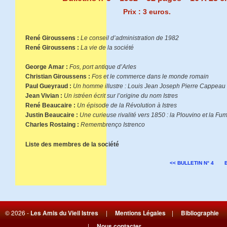
Prix : 3 euros.
René Giroussens :
Le conseil d’administration de 1982
René Giroussens :
La vie de la société
George Amar :
Fos, port antique d’Arles
Christian Giroussens :
Fos et le commerce dans le monde romain
Paul Gueyraud :
Un homme illustre : Louis Jean Joseph Pierre Cappeau
Jean Vivian :
Un istréen écrit sur l’origine du nom Istres
René Beaucaire :
Un épisode de la Révolution à Istres
Justin Beaucaire :
Une curieuse rivalité vers 1850 : la Plouvino et la F
Charles Rostaing :
Remembrenço Istrenco
Liste des membres de la société
<< BULLETIN N° 4
© 2026 -
Les Amis du Vieil Istres
|
Mentions Légales
|
Bibliographie
|
Nous contacter