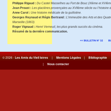
Philippe Rigaud :
Du Castel Masselhes au Fort de Bouc (XIème et XVIème
Jean Proust :
Les glacières provençales au XVIIème siècle ou l’histoire d
Anne Carol :
Une histoire médicale de la guillotine.
Georges Reynaud et Régis Bertrand :
L’immeuble des Arts et des Quatr
Marseille (1863).
Roger Vignaud :
Henri Verneuil, les plus grands succès du cinéma.
Résumé de la dernière communication.
<< BULLETIN N° 32
BU
© 2026 -
Les Amis du Vieil Istres
|
Mentions Légales
|
Bibliographie
|
Nous contacter