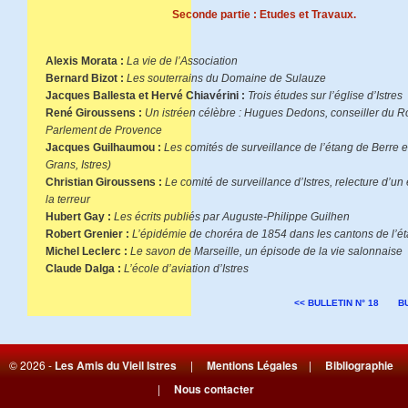
Seconde partie : Etudes et Travaux.
Alexis Morata :
La vie de l’Association
Bernard Bizot :
Les souterrains du Domaine de Sulauze
Jacques Ballesta et Hervé Chiavérini :
Trois études sur l’église d’Istres
René Giroussens :
Un istréen célèbre : Hugues Dedons, conseiller du R
Parlement de Provence
Jacques Guilhaumou :
Les comités de surveillance de l’étang de Berre en
Grans, Istres)
Christian Giroussens :
Le comité de surveillance d’Istres, relecture d’u
la terreur
Hubert Gay :
Les écrits publiés par Auguste-Philippe Guilhen
Robert Grenier :
L’épidémie de choréra de 1854 dans les cantons de l’é
Michel Leclerc :
Le savon de Marseille, un épisode de la vie salonnaise
Claude Dalga :
L’école d’aviation d’Istres
<< BULLETIN N° 18
BU
© 2026 -
Les Amis du Vieil Istres
|
Mentions Légales
|
Bibliographie
|
Nous contacter