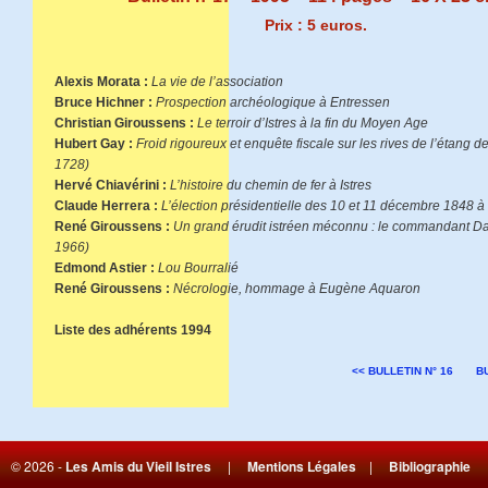
Prix : 5 euros.
Alexis Morata :
La vie de l’association
Bruce Hichner :
Prospection archéologique à Entressen
Christian Giroussens :
Le terroir d’Istres à la fin du Moyen Age
Hubert Gay :
Froid rigoureux et enquête fiscale sur les rives de l’étang d
1728)
Hervé Chiavérini :
L’histoire du chemin de fer à Istres
Claude Herrera :
L’élection présidentielle des 10 et 11 décembre 1848 à 
René Giroussens :
Un grand érudit istréen méconnu : le commandant Da
1966)
Edmond Astier :
Lou Bourralié
René Giroussens :
Nécrologie, hommage à Eugène Aquaron
Liste des adhérents 1994
<< BULLETIN N° 16
BU
© 2026 -
Les Amis du Vieil Istres
|
Mentions Légales
|
Bibliographie