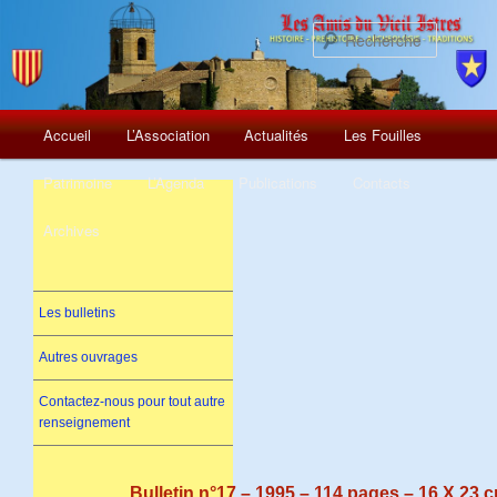
Recherch
Menu
Aller
Accueil
L’Association
Actualités
Les Fouilles
principal
au
Patrimoine
L’Agenda
Publications
Contacts
contenu
Archives
principal
Les bulletins
Autres ouvrages
Contactez-nous pour tout autre
renseignement
Bulletin n°17 – 1995 – 114 pages – 16 X 23 c