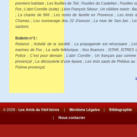
premiers habitats ; Les fouilles de Toti ; Fouilles du Castellan ; Fouilles
Fos ; L’abri Cornille (suite) ; Léon François Sibour ; Un célèbre marin : 
; La chartre de 966 ; Les noms de famille en Provence ; Les Amis d
Chamas ; Lou roumavage dou 22 d’avoust ; La niue de San-Jan ; L
santons.
Bulletin n°3 :
Relance ; Activité de la société ; La propagande est nécessaire ; Les
marines de Fos ; La salle folklorique ; Nos finances ; ISTAR, ISTRES 
Police ; C’est pour demain ; L’abri Cornille ; Un français pas comme 
provençal ; La découverte d’une épave ; Les trois sauts de Phébus au
Poème provençal.
© 2026 -
Les Amis du Vieil Istres
|
Mentions Légales
|
Bibliographie
|
Nous contacter