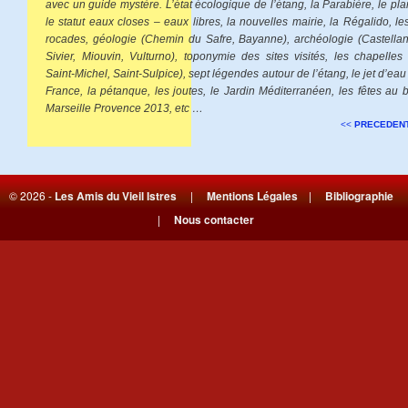
avec un guide mystère. L’état écologique de l’étang, la Parabière, le pla
le statut eaux closes – eaux libres, la nouvelles mairie, la Régalido, l
rocades, géologie (Chemin du Safre, Bayanne), archéologie (Castellan,
Sivier, Miouvin, Vulturno), toponymie des sites visités, les chapelles 
Saint-Michel, Saint-Sulpice), sept légendes autour de l’étang, le jet d’eau
France, la pétanque, les joutes, le Jardin Méditerranéen, les fêtes au b
Marseille Provence 2013, etc …
<<
PRECEDEN
© 2026 -
Les Amis du Vieil Istres
|
Mentions Légales
|
Bibliographie
|
Nous contacter