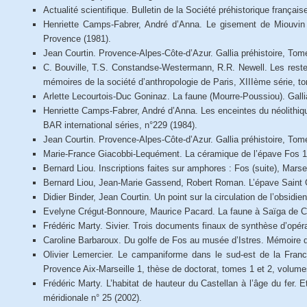
Actualité scientifique. Bulletin de la Société préhistorique françai
Henriette Camps-Fabrer, André d’Anna. Le gisement de Miouvin
Provence (1981).
Jean Courtin. Provence-Alpes-Côte-d’Azur. Gallia préhistoire, Tome
C. Bouville, T.S. Constandse-Westermann, R.R. Newell. Les restes
mémoires de la société d’anthropologie de Paris, XIIIème série, to
Arlette Lecourtois-Duc Goninaz. La faune (Mourre-Poussiou). Gallia
Henriette Camps-Fabrer, André d’Anna. Les enceintes du néolithiqu
BAR international séries, n°229 (1984).
Jean Courtin. Provence-Alpes-Côte-d’Azur. Gallia préhistoire, Tome
Marie-France Giacobbi-Lequément. La céramique de l’épave Fos 1.
Bernard Liou. Inscriptions faites sur amphores : Fos (suite), Mars
Bernard Liou, Jean-Marie Gassend, Robert Roman. L’épave Saint G
Didier Binder, Jean Courtin. Un point sur la circulation de l’obsidi
Evelyne Crégut-Bonnoure, Maurice Pacard. La faune à Saïga de Ch
Frédéric Marty. Sivier. Trois documents finaux de synthèse d’opé
Caroline Barbaroux. Du golfe de Fos au musée d’Istres. Mémoire de
Olivier Lemercier. Le campaniforme dans le sud-est de la France
Provence Aix-Marseille 1, thèse de doctorat, tomes 1 et 2, volumes
Frédéric Marty. L’habitat de hauteur du Castellan à l’âge du fer
méridionale n° 25 (2002).