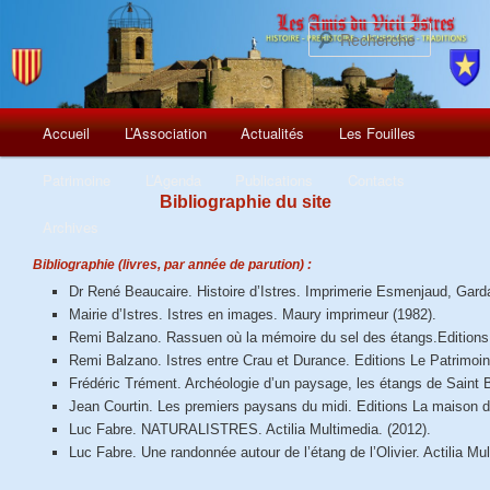
Recherch
Menu
Aller
Accueil
L’Association
Actualités
Les Fouilles
principal
au
Patrimoine
L’Agenda
Publications
Contacts
Bibliographie du site
contenu
Archives
principal
Bibliographie (livres, par année de parution) :
Dr René Beaucaire. Histoire d’Istres. Imprimerie Esmenjaud, Gard
Mairie d’Istres. Istres en images. Maury imprimeur (1982).
Remi Balzano. Rassuen où la mémoire du sel des étangs.Editions
Remi Balzano. Istres entre Crau et Durance. Editions Le Patrimoi
Frédéric Trément. Archéologie d’un paysage, les étangs de Saint B
Jean Courtin. Les premiers paysans du midi. Editions La maison d
Luc Fabre. NATURALISTRES. Actilia Multimedia. (2012).
Luc Fabre. Une randonnée autour de l’étang de l’Olivier. Actilia Mu