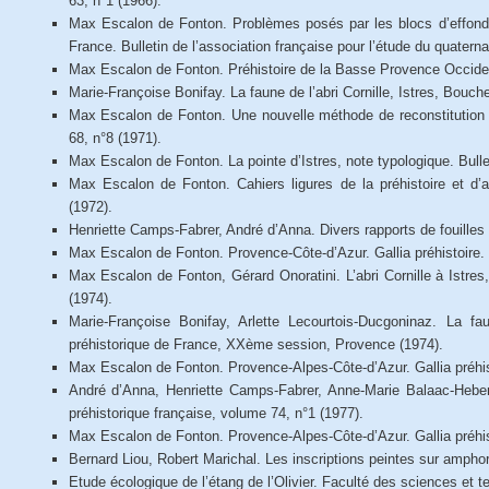
63, n°1 (1966).
Max Escalon de Fonton. Problèmes posés par les blocs d’effondr
France. Bulletin de l’association française pour l’étude du quaterna
Max Escalon de Fonton. Préhistoire de la Basse Provence Occident
Marie-Françoise Bonifay. La faune de l’abri Cornille, Istres, Bouc
Max Escalon de Fonton. Une nouvelle méthode de reconstitution de
68, n°8 (1971).
Max Escalon de Fonton. La pointe d’Istres, note typologique. Bullet
Max Escalon de Fonton. Cahiers ligures de la préhistoire et d’ar
(1972).
Henriette Camps-Fabrer, André d’Anna. Divers rapports de fouilles
Max Escalon de Fonton. Provence-Côte-d’Azur. Gallia préhistoire. 
Max Escalon de Fonton, Gérard Onoratini. L’abri Cornille à Ist
(1974).
Marie-Françoise Bonifay, Arlette Lecourtois-Ducgoninaz. La fa
préhistorique de France, XXème session, Provence (1974).
Max Escalon de Fonton. Provence-Alpes-Côte-d’Azur. Gallia préhist
André d’Anna, Henriette Camps-Fabrer, Anne-Marie Balaac-Hebert.
préhistorique française, volume 74, n°1 (1977).
Max Escalon de Fonton. Provence-Alpes-Côte-d’Azur. Gallia préhist
Bernard Liou, Robert Marichal. Les inscriptions peintes sur ampho
Etude écologique de l’étang de l’Olivier. Faculté des sciences et t