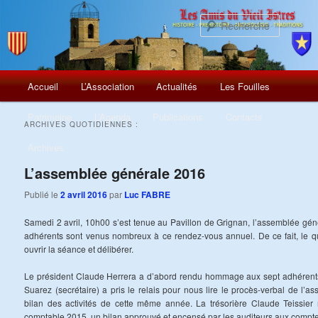
Recherch
Menu
Aller
Aller
Accueil
L’Association
Actualités
Les Fouilles
principal
au
au
Patrimoine
L’Agenda
Publications
Contacts
ARCHIVES QUOTIDIENNES :
contenu
contenu
Archives
principal
secondaire
L’assemblée générale 2016
Publié le
2 avril 2016
par
Luc FABRE
Samedi 2 avril, 10h00 s’est tenue au Pavillon de Grignan, l’assemblée géné
adhérents sont venus nombreux à ce rendez-vous annuel. De ce fait, le qu
ouvrir la séance et délibérer.
Le président Claude Herrera a d’abord rendu hommage aux sept adhérents
Suarez (secrétaire) a pris le relais pour nous lire le procès-verbal de l’
bilan des activités de cette même année. La trésorière Claude Teissier 
comptable 2015, un bilan approuvé et encensé par les auditeurs aux comptes