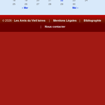
18
19
20
21
22
23
24
25
26
27
28
29
30
« Mar
Mai »
© 2026 -
Les Amis du Vieil Istres
|
Mentions Légales
|
Bibliographie
|
Nous contacter