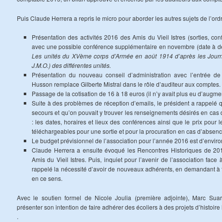
Puis Claude Herrera a repris le micro pour aborder les autres sujets de l’ordr
Présentation des activités 2016 des Amis du Vieil Istres (sorties, co
avec une possible conférence supplémentaire en novembre (date à défin
Les unités du XVème corps d’Armée en août 1914 d’après les Jour
J.M.O.) des différentes unités.
Présentation du nouveau conseil d’administration avec l’entrée de
Husson remplace Gilberte Mistral dans le rôle d’auditeur aux comptes.
Passage de la cotisation de 16 à 18 euros (il n’y avait plus eu d’augm
Suite à des problèmes de réception d’emails, le président a rappelé qu
secours et qu’on pouvait y trouver les renseignements désirés en cas d
: les dates, horaires et lieux des conférences ainsi que le prix pour 
téléchargeables pour une sortie et pour la procuration en cas d’absen
Le budget prévisionnel de l’association pour l’année 2016 est d’envir
Claude Herrera a ensuite évoqué les Rencontres Historiques de 201
Amis du Vieil Istres. Puis, inquiet pour l’avenir de l’association face 
rappelé la nécessité d’avoir de nouveaux adhérents, en demandant à tou
en ce sens.
Avec le soutien formel de Nicole Joulia (première adjointe), Marc Sua
présenter son intention de faire adhérer des écoliers à des projets d’histoire 
.