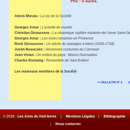
Prix : 5 euros.
Alexis Morata :
La vie de la Société
Georges Amar :
L’activité du musée
Christian Giroussens :
La céramique sigillée marbrée de l’anse Saint-Ge
Georges Amar :
Les voies romaines en Provence
René Giroussens :
Un siècle de mariages à Istres (1659-1758)
Justin Beaucaire :
Anciennes coutumes du Carnaval
Jean Vivian :
Un enfant du pays : Marius Donnadieu
Charles Rostaing :
Remembre de Sant-Estieni
Les nouveaux membres de la Société
<< BULLETIN N° 5
© 2026 -
Les Amis du Vieil Istres
|
Mentions Légales
|
Bibliographie
|
Nous contacter