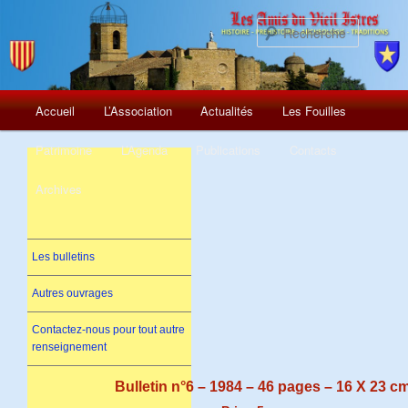
Recherch
Menu
Aller
Accueil
L’Association
Actualités
Les Fouilles
principal
au
Patrimoine
L’Agenda
Publications
Contacts
contenu
Archives
principal
Les bulletins
Autres ouvrages
Contactez-nous pour tout autre
renseignement
Bulletin n°6 – 1984 – 46 pages – 16 X 23 cm