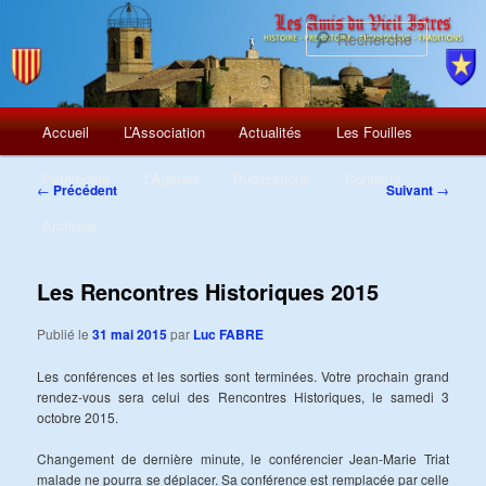
Recherch
Menu
Aller
Accueil
L’Association
Actualités
Les Fouilles
principal
au
Patrimoine
L’Agenda
Publications
Contacts
Navigation
←
Précédent
Suivant
→
des
contenu
Archives
articles
principal
Les Rencontres Historiques 2015
Publié le
31 mai 2015
par
Luc FABRE
Les conférences et les sorties sont terminées. Votre prochain grand
rendez-vous sera celui des Rencontres Historiques, le samedi 3
octobre 2015.
Changement de dernière minute, le conférencier Jean-Marie Triat
malade ne pourra se déplacer. Sa conférence est remplacée par celle