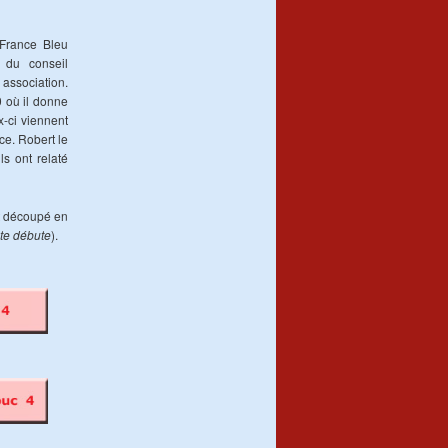
 France Bleu
 du conseil
association.
0 où il donne
x-ci viennent
ce. Robert le
ls ont relaté
nt découpé en
ute débute
).