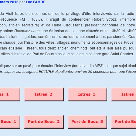
 mars 2016
par
Luc FABRE
u Vieil Istres bien connus ont eu le privilège d’être interviewés sur la radio
Fréquence FM : 103.6). Il s’agit du conférencier Robert Strozzi (membre
ation, ancien secrétaire) et de René Giroussens, président honoraire de notre 
my anime
Racontez-nous
, une émission quotidienne diffusée entre 13h30 et 14h0
des historiens, guides, conférenciers, ou tout simplement à des passionnés. Ceu
r chaque jour l’histoire des villes, villages, monuments et personnages de Proven
ain et René l’Istréen, tous deux ancien cheminots, ont été à leur aise puisqu’i
s villes d’Istres et de Port de Bouc ainsi que celle de la célèbre gare Saint Charles.
liquez sur un pavé pour écouter l’interview (format audio MP3), chaque sujet éta
is cliquez sur le signe LECTURE et patientez environ 20 secondes pour que l’éco