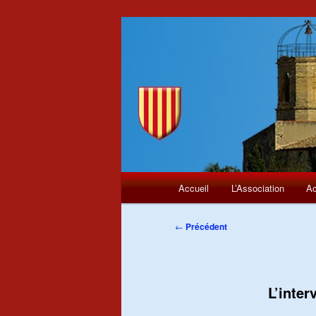
Menu
Aller
Accueil
L’Association
Ac
principal
au
Navigation
←
Précédent
des
contenu
articles
principal
L’inte