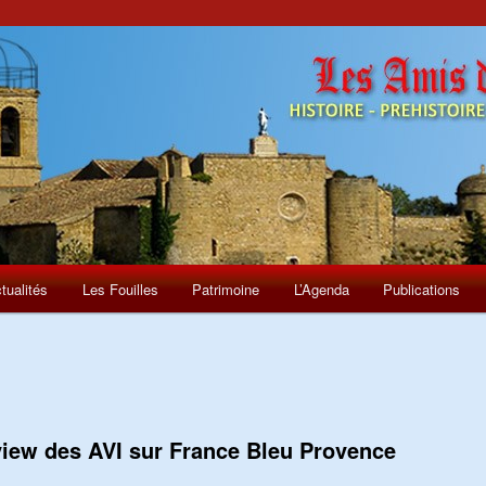
tualités
Les Fouilles
Patrimoine
L’Agenda
Publications
rview des AVI sur France Bleu Provence