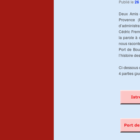
Publié le
26
Deux Amis d
Provence (
d’administr
Cédric Fre
la parole à 
nous raconte
Port de Bouc
l’histoire de
Ci-dessous c
4 parties (
pu