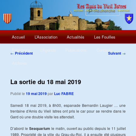
Recherch
Menu
Aller
Accueil
L’Association
Actualités
Les Fouilles
principal
au
Patrimoine
L’Agenda
Publications
Contacts
Navigation
←
Précédent
Suivant
→
des
contenu
Archives
articles
principal
La sortie du 18 mai 2019
Publié le
19 mai 2019
par
Luc FABRE
Samedi 18 mai 2019, à 8h00, espanade Bernardin Laugier … une
trentaine d’Amis du Vieil Istres ont pris le car pour se rendre dans le
Gard où une double visite les attendait.
D’abord le
Seaquarium
le matin, ouvert au public depuis le 11 juillet
1989. Propriété de la ville du Grau-du-Roi, il a ensuite été plusieurs