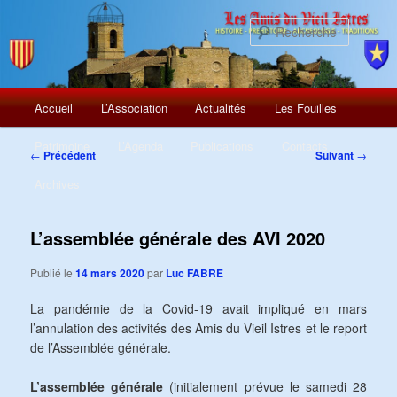
Recherch
Menu
Aller
Accueil
L’Association
Actualités
Les Fouilles
principal
au
Patrimoine
L’Agenda
Publications
Contacts
Navigation
←
Précédent
Suivant
→
des
contenu
Archives
articles
principal
L’assemblée générale des AVI 2020
Publié le
14 mars 2020
par
Luc FABRE
La pandémie de la Covid-19 avait impliqué en mars
l’annulation des activités des Amis du Vieil Istres et le report
de l’Assemblée générale.
L’assemblée générale
(initialement prévue le samedi 28