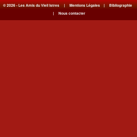
© 2026 -
Les Amis du Vieil Istres
|
Mentions Légales
|
Bibliographie
|
Nous contacter