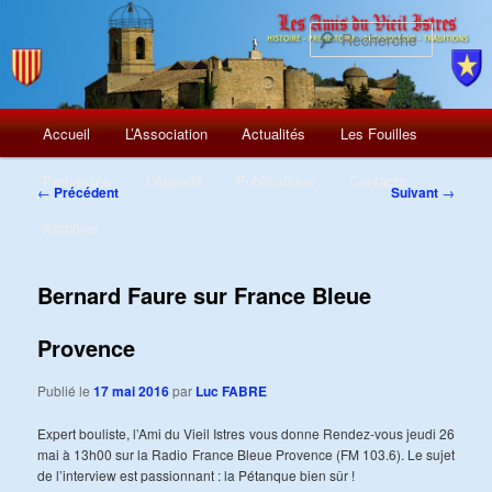
Recherch
Menu
Aller
Accueil
L’Association
Actualités
Les Fouilles
principal
au
Patrimoine
L’Agenda
Publications
Contacts
Navigation
←
Précédent
Suivant
→
des
contenu
Archives
articles
principal
Bernard Faure sur France Bleue
Provence
Publié le
17 mai 2016
par
Luc FABRE
Expert bouliste, l’Ami du Vieil Istres vous donne Rendez-vous jeudi 26
mai à 13h00 sur la Radio France Bleue Provence (FM 103.6). Le sujet
de l’interview est passionnant : la Pétanque bien sûr !