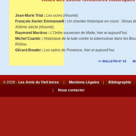
Jean-Marie Triat :
Les ocres (résumé).
François-Xavier Emmanuelli :
Un chantier historique en cours : Sénas 
XXème siècle (résumé).
Raymond Mardrus :
L’Ordre souverain de Malte, hier et aujourd’hui.
Michel Coantic :
Historique de la lutte contre la tuberculose dans les Bo
Rhône.
Gérard Boudet :
Les salins de Provence, hier et aujourd’hui.
<< BULLETIN N° 33
BU
© 2026 -
Les Amis du Vieil Istres
|
Mentions Légales
|
Bibliographie
|
Nous contacter