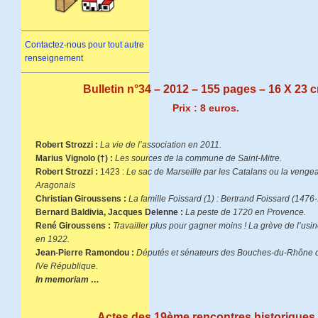
Contactez-nous pour tout autre
renseignement
Bulletin n°34 – 2012 – 155 pages – 16 X 23 
Prix : 8 euros.
Robert Strozzi :
La vie de l’association en 2011.
Marius Vignolo (†) :
Les sources de la commune de Saint-Mitre.
Robert Strozzi :
1423 :
Le sac de Marseille par les Catalans ou la venge
Aragonais
Christian Giroussens :
La famille Foissard (1) : Bertrand Foissard (1476
Bernard Baldivia, Jacques Delenne :
La peste de 1720 en Provence.
René Giroussens :
Travailler plus pour gagner moins ! La grève de l’us
en 1922.
Jean-Pierre Ramondou :
Députés et sénateurs des Bouches-du-Rhône de 
IVe République.
In memoriam …
Actes des 19ème rencontres historiques