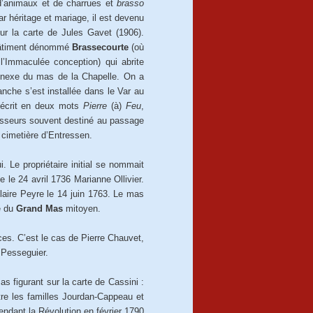
 d’animaux et de charrues et
brasso
 héritage et mariage, il est devenu
ur la carte de Jules Gavet (1906).
n bâtiment dénommé
Brassecourte
(où
l’Immaculée conception) qui abrite
annexe du mas de la Chapelle. On a
anche s’est installée dans le Var au
t écrit en deux mots
Pierre
(à)
Feu
,
chasseurs souvent destiné au passage
u cimetière d’Entressen.
. Le propriétaire initial se nommait
le 24 avril 1736 Marianne Ollivier.
Claire Peyre le 14 juin 1763. Le mas
e du
Grand Mas
mitoyen.
es. C’est le cas de Pierre Chauvet,
 Pesseguier.
 figurant sur la carte de Cassini :
ntre les familles Jourdan-Cappeau et
ndant la Révolution en février 1790