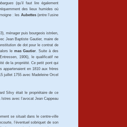
ubargues
(qu’il faut lire également
 fréquemment des lieux humides où
émoigne : les
Aubettes
(entre l’usine
3), ménager puis bourgeois istréen,
vec Jean Baptiste Gautier, maire de
stitution de dot pour le contrat de
alors le
mas Gautier
. Suite à des
tressen, 1906), le qualificatif ne
é de la propriété. Ce petit pont qui
s appartenaient en 1810 aux frères
 15 juillet 1755 avec Madeleine Orcel
d Silvy était le propriétaire de ce
 à Istres avec l’avocat Jean Cappeau
ent se situait dans le centre-ville
ourte, l’éventuel sobriquet de son