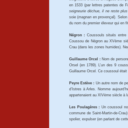
en 1533 (par lettres patentes de F
seigneurie déchue, il ne reste plu
soie (
magnan
en provençal). Selon 
du nom du premier éleveur qui en 
Négron :
Coussouls situés entre 
Coussou de Négron au XVème siè
Crau (dans les zones humides). Ne
Guillaume Orcel :
Nom de personne
Orsel (en 1789). L’un des 9 coussou
Guillaume Orcel. Ce coussoul était
Peyre Estève :
Un autre nom de pe
d’Istres à Arles. Nomme aujourd’h
appartenaient au XIVème siècle à la
Les Poulagères :
Un coussoul 
commune de Saint-Martin-de-Crau
spolier, expulser (en parlant de cett