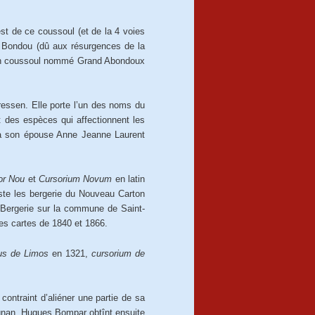
st de ce coussoul (et de la 4 voies
la Bondou (dû aux résurgences de la
i un coussoul nommé Grand Abondoux
ressen. Elle porte l’un des noms du
 des espèces qui affectionnent les
 à son épouse Anne Jeanne Laurent
or Nou
et
Cursorium Novum
en latin
este les bergerie du Nouveau Carton
 Bergerie sur la commune de Saint-
des cartes de 1840 et 1866.
us de Limos
en 1321,
cursorium de
ontraint d’aliéner une partie de sa
agnan. Hugues Bompar obtînt ensuite