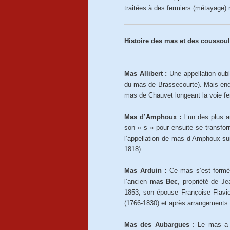
traitées à des fermiers (métayage) 
Histoire des mas et des coussouls
Mas Allibert :
Une appellation oubl
du mas de Brassecourte). Mais ende
mas de Chauvet longeant la voie fe
Mas d’Amphoux :
L’un des plus a
son « s » pour ensuite se transfor
l’appellation de mas d’Amphoux su
1818).
Mas Arduin :
Ce mas s’est formé 
l’ancien
mas Bec
, propriété de J
1853, son épouse Françoise Flavie
(1766-1830) et après arrangements
Mas des Aubargues
: Le mas a é