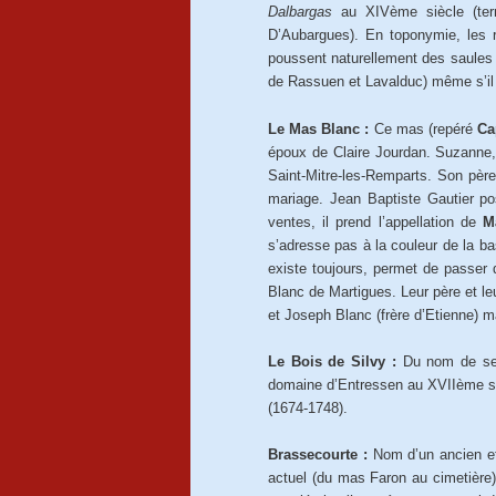
Dalbargas
au XIVème siècle (terme
D’Aubargues). En toponymie, les
poussent naturellement des saules 
de Rassuen et Lavalduc) même s’il n
Le Mas Blanc :
Ce mas (repéré
Ca
époux de Claire Jourdan. Suzanne, 
Saint-Mitre-les-Remparts. Son père
mariage. Jean Baptiste Gautier p
ventes, il prend l’appellation de
M
s’adresse pas à la couleur de la ba
existe toujours, permet de passer
Blanc de Martigues. Leur père et leu
et Joseph Blanc (frère d’Etienne) m
Le Bois de Silvy :
Du nom de ses a
domaine d’Entressen au XVIIème sièc
(1674-1748).
Brassecourte :
Nom d’un ancien et 
actuel (du mas Faron au cimetière).