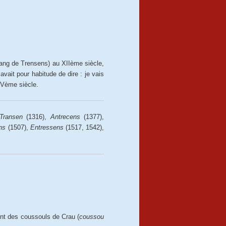
tang de Trensens) au XIIème siècle,
avait pour habitude de dire : je vais
 XVème siècle.
Transen
(1316),
Antrecens
(1377),
ns
(1507),
Entressens
(1517, 1542),
ent des coussouls de Crau (
coussou