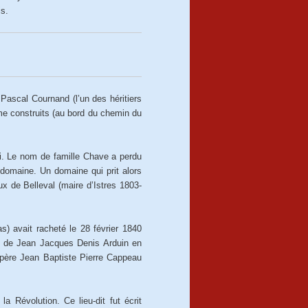
is.
Pascal Cournand (l’un des héritiers
me construits (au bord du chemin du
ni. Le nom de famille Chave a perdu
 domaine. Un domaine qui prit alors
 de Belleval (maire d’Istres 1803-
 avait racheté le 28 février 1840
ès de Jean Jacques Denis Arduin en
 père Jean Baptiste Pierre Cappeau
a Révolution. Ce lieu-dit fut écrit