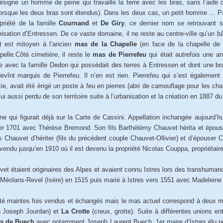
signe un homme de peine qui travaille la terre avec les bras, sans l’aide
orsque les deux bras sont étendus). Dans les deux cas, un petit homme … Par
riété de la famille
Cournand
et
De Giry
, ce dernier nom se retrouvant s
nisation d’Entressen. De ce vaste domaine, il ne reste au centre-ville qu’u
t est mitoyen à l’ancien
mas de la Chapelle
(en face de la chapelle de 
elle.Côté cimetière, il reste le
mas de Pierrefeu
qui était autrefois une 
le avec la famille Dedon qui possédait des terres à Entressen et dont une br
vînt marquis de Pierrefeu. Il n’en est rien. Pierrefeu qui s’est égalemen
rtie, avait été érigé un poste à feu en pierres (abri de camouflage pour les 
ui aussi perdu de son territoire suite à l’urbanisation et la création en 1887 d
 qui figurait déjà sur la Carte de Cassini. Appellation inchangée aujourd’hui
er 1701 avec Thérèse Bremond. Son fils Barthélémy Chauvet hérita et épouse 
 Chauvet d’hériter (fils du précédent couple Chauvet-Ollivier) et d’épouser 
vendu jusqu’en 1910 où il est devenu la propriété Nicolas Couppa, propriétair
t étaient originaires des Alpes et avaient connu Istres lors des transhumanc
 Méolans-Revel (Isère) en 1515 puis marié à Istres vers 1551 avec Madeleine
té maintes fois vendus et échangés mais le mas actuel correspond à deux mas
n Joseph Jourdan) et
La Crotte
(creux, grotte). Suite à différentes unions e
s de Buech
avec notamment Joseph Laurent Buech, 1er maire d’Istres élu pe