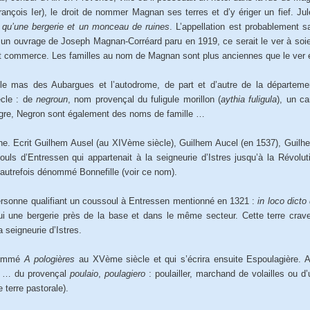
rançois Ier), le droit de nommer Magnan ses terres et d’y ériger un fief. J
s qu’une bergerie et un monceau de ruines
. L’appellation est probablement s
un ouvrage de Joseph Magnan-Corréard paru en 1919, ce serait le ver à soie
fit commerce. Les familles au nom de Magnan sont plus anciennes que le ver
le mas des Aubargues et l’autodrome, de part et d’autre de la départeme
cle : de
negroun
, nom provençal du fuligule morillon (
aythia fuligula
), un c
gre, Negron sont également des noms de famille …
. Ecrit Guilhem Ausel (au XIVème siècle), Guilhem Aucel (en 1537), Guilh
ls d’Entressen qui appartenait à la seigneurie d’Istres jusqu’à la Révolutio
 autrefois dénommé Bonnefille (voir ce nom).
rsonne qualifiant un coussoul à Entressen mentionné en 1321 :
in loco dict
ui une bergerie près de la base et dans le même secteur. Cette terre crave
 seigneurie d’Istres.
nommé
A pologières
au XVème siècle et qui s’écrira ensuite Espoulagière. Au
) … du provençal
poulaio
,
poulagiero
: poulailler, marchand de volailles ou 
e terre pastorale).