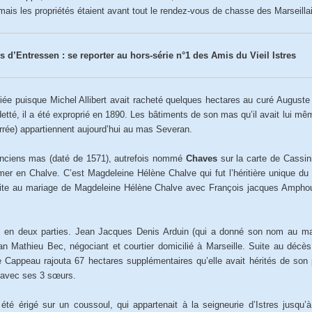
mais les propriétés étaient avant tout le rendez-vous de chasse des Marseilla
 d’Entressen : se reporter au hors-série n°1 des Amis du Vieil Istres
iée puisque Michel Allibert avait racheté quelques hectares au curé Auguste 
tté, il a été exproprié en 1890. Les bâtiments de son mas qu’il avait lui mê
rrée) appartiennent aujourd’hui au mas Severan.
nciens mas (daté de 1571), autrefois nommé
Chaves
sur la carte de Cassi
mer en Chalve. C’est Magdeleine Hélène Chalve qui fut l’héritière unique du
ite au mariage de Magdeleine Hélène Chalve avec François jacques Amphoux
en deux parties. Jean Jacques Denis Arduin (qui a donné son nom au mas)
ean Mathieu Bec, négociant et courtier domicilié à Marseille. Suite au déc
 Cappeau rajouta 67 hectares supplémentaires qu’elle avait hérités de son
 avec ses 3 sœurs.
té érigé sur un coussoul, qui appartenait à la seigneurie d’Istres jusqu’à l