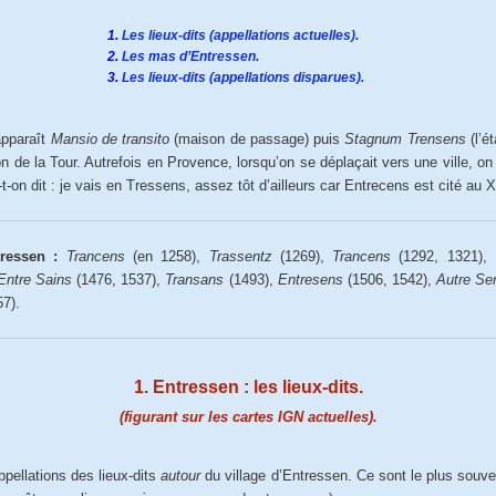
1.
Les lieux-dits (appellations actuelles).
2.
Les mas d’Entressen.
3.
Les lieux-dits (appellations disparues).
apparaît
Mansio de transito
(maison de passage) puis
Stagnum Trensens
(l’é
n de la Tour. Autrefois en Provence, lorsqu’on se déplaçait vers une ville, on 
t-on dit : je vais en Tressens, assez tôt d’ailleurs car Entrecens est cité au
tressen :
Trancens
(en 1258),
Trassentz
(1269),
Trancens
(1292, 1321),
Entre Sains
(1476, 1537),
Transans
(1493),
Entresens
(1506, 1542),
Autre Se
57).
1. Entressen : les lieux-dits.
(figurant sur les cartes IGN actuelles).
pellations des lieux-dits
autour
du village d’Entressen. Ce sont le plus souv