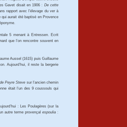
ules Gavet disait en 1906 :
De cette
ans rapport avec l’élevage du ver à
 qui aurait été baptisé en Provence
 éponyme.
ntale 5 menant à Entressen. Ecrit
anard que l’on rencontre souvent en
eaume Aussel (1615) puis Guillaume
n. Aujourd’hui, il reste la bergerie
o de Peyre Steve
sur l’ancien chemin
nne était l’un des 9 coussouls qui
jourd’hui : Les Poulagères (sur la
d’un autre terme provençal
espoulia
: