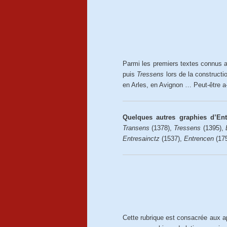
Parmi les premiers textes connus 
puis
Tressens
lors de la constructio
en Arles, en Avignon … Peut-être a-
Quelques autres graphies d’En
Transens
(1378),
Tressens
(1395),
Entresainctz
(1537),
Entrencen
(17
Cette rubrique est consacrée aux ap