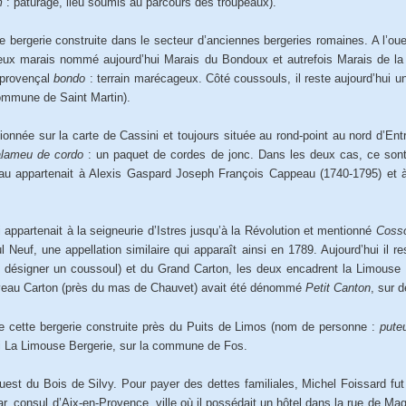
um
: pâturage, lieu soumis au parcours des troupeaux).
bergerie construite dans le secteur d’anciennes bergeries romaines. A l’oue
 vieux marais nommé aujourd’hui Marais du Bondoux et autrefois Marais de 
 provençal
bondo
: terrain marécageux. Côté coussouls, il reste aujourd’hu
commune de Saint Martin).
nnée sur la carte de Cassini et toujours située au rond-point au nord d’Ent
lameu de cordo
: un paquet de cordes de jonc. Dans les deux cas, ce sont
u appartenait à Alexis Gaspard Joseph François Cappeau (1740-1795) et
 appartenait à la seigneurie d’Istres jusqu’à la Révolution et mentionné
Coss
 Neuf, une appellation similaire qui apparaît ainsi en 1789. Aujourd’hui il r
r désigner un coussoul) et du Grand Carton, les deux encadrent la Limouse
veau Carton (près du mas de Chauvet) avait été dénommé
Petit Canton
, sur 
 cette bergerie construite près du Puits de Limos (nom de personne :
pute
i La Limouse Bergerie, sur la commune de Fos.
st du Bois de Silvy. Pour payer des dettes familiales, Michel Foissard fut c
r, consul d’Aix-en-Provence, ville où il possédait un hôtel dans la rue de M