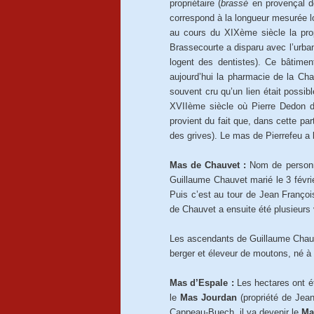
propriétaire (
brassé
en provençal dé
correspond à la longueur mesurée l
au cours du XIXème siècle la prop
Brassecourte a disparu avec l’urba
logent des dentistes). Ce bâtimen
aujourd’hui la pharmacie de la Chap
souvent cru qu’un lien était possib
XVIIème siècle où Pierre Dedon de
provient du fait que, dans cette pa
des grives). Le mas de Pierrefeu a l
Mas de Chauvet :
Nom de personne
Guillaume Chauvet marié le 3 févri
Puis c’est au tour de Jean François
de Chauvet a ensuite été plusieurs 
Les ascendants de Guillaume Chauve
berger et éleveur de moutons, né à
Mas d’Espale :
Les hectares ont é
le
Mas Jourdan
(propriété de Jea
Cappeau-Buech, il va devenir le
Ma