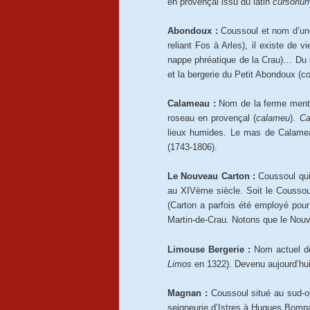
en provençal issu du latin
cursori
Abondoux :
Coussoul et nom d’une 
reliant Fos à Arles), il existe de
nappe phréatique de la Crau)… Du
et la bergerie du Petit Abondoux (
Calameau :
Nom de la ferme mentio
roseau en provençal (
calameu
).
Ca
lieux humides. Le mas de Calamea
(1743-1806).
Le Nouveau Carton :
Coussoul qui
au XIVème siècle. Soit le Coussoul
(Carton a parfois été employé pou
Martin-de-Crau. Notons que le Nou
Limouse Bergerie :
Nom actuel de
Limos
en 1322). Devenu aujourd’hu
Magnan :
Coussoul situé au sud-oue
seigneurie d’Istres à Hugues Bompa