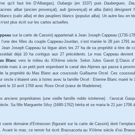
 qu’il faut lire D’Albargas),
Oubargo
(en 1537) puis
Daubergues
,
Da
 racines
albar
(ancien provençal),
aub
(provençal) et
alba
(latin) désignent
blancs (
salix alba
) et des peupliers blancs (
populus alba
). Un autre lieu en t
’est plus écrit sur les cartes actuelles.
ppeau
sur la carte de Cassini) appartenait à Jean Joseph Cappeau (1735-178
l’une des filles du couple Cappeau-Jourdan, s’est mariée le 28 juin 1791 a
 Jean Joseph Cappeau lui lègue alors les 27 ha de sa propriété à titre de con
ossédait déjà 10 ha contigus aux 27 précédents. Le mas Cappeau devient 
as Blanc
vers le milieu du XIXème siècle. Selon Jules Gavet (L’Oasis d’En
stide mais à un petit pont enjambant le canal des Alpines qui passe à proximit
 de la propriété du Mas Blanc aux coussouls Guillaume Orcel. Ces coussoul
r oncle s’étaient unis à Istres avec la famille Orcel : Etienne Blanc marié le
arié le 10 avril 1769 avec Rose Orcel (sœur de Madeleine).
nciens propriétaires (une vieille famille noble istréenne) : l’avocat Gaspar
le. Sa fille Marguerite Silvy (1680-1762) hérita et se maria le 21 juin 1706
vaste domaine d’Entressen (figurant sur la carte de Cassini) dont l’emplacem
 Avant le mas, ce terroir fut écrit
Brassacorta
au XVème siècle d’où Brassec