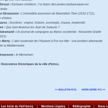
Strozzi :
Esclaves chrétiens : l’or blanc des pirates barbaresques en
ranée.
an Giroussens :
L’irrésistible ascension de Maximilien Titon (1632-1711),
 d’Istres.
uarez :
Sorcières : origine, histoire, sociologie, chasse, modernité.
re :
Que sont devenus les Jean de Sulauze ?
Guiramand :
Un journal de campagne au Maroc occidental : Alexandre Graille
915).
c Marty :
L’abri souterrain de l’Hauture à Fos-sur-Mer : une position allemande
de la Méditerranée.
iroussens :
In Memoriam
 Rencontres Historiques de la ville d’Istres.
<< BULLETIN N°41
HORS-SERIE N°2 >>
-
Les Amis du Vieil Istres
|
Mentions Légales
|
Bibliographie
|
Nous c