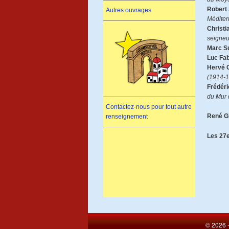
Robert 
Autres ouvrages
Méditer
Christi
seigneur
Marc S
Luc Fab
Hervé 
(1914-1
Frédéri
du Mur 
Contactez-nous pour tout autre
René G
renseignement
Les 27e
© 2026 