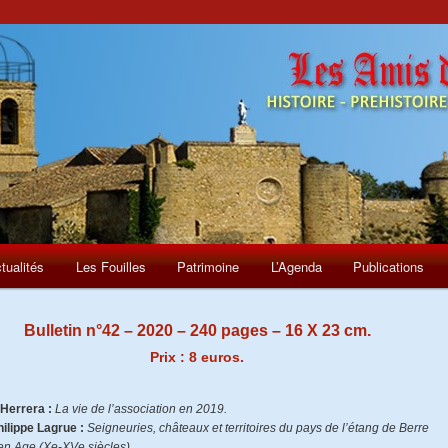
tualités
Les Fouilles
Patrimoine
L’Agenda
Publications
Bulletin n°42 – 2020 – 240 pages – 16 X 23 cm.
Prix : 8 euros.
Herrera :
La vie de l’association en 2019.
ilippe Lagrue :
Seigneuries, châteaux et territoires du pays de l’étang de Berre
n Age (Xe-XVe siècles).
.