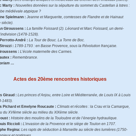
c Marty :
Nouvelles données sur la sépulture du sommet du Castellan à Istres :
be médiévale atypique ?
ne Spielmann :
Jeanne et Marguerite, comtesses de Flandre et de Hainaut
 siècle).
an Giroussens :
La famille Foissard (2). Léonard et Marc Foissard, un demi-
’indivision (1478-1528).
Perrotto-André :
La Tour de Bouc. La Torre de Boc.
Strozzi :
1789-1793 : en Basse Provence, sous la Révolution française.
iroussens :
L’école maternelle des Carmes.
autex :
Remembrance.
oriam …
Actes des 20ème rencontres historiques
s Giraud :
Les princes d’Anjou, entre Loire et Méditerranée, de Louis IX à Louis
4-1483).
s Pichard et Emelyne Roucaute :
Climats et récoltes : la Crau et la Camargue,
eu du XVIème siècle au milieu du XIXème siècle.
oust :
Histoire des moulins de la Touloubre et de l’énergie hydraulique.
uis Riccioli :
L’invasion de la Provence et le siège de Toulon en 1707.
ophe Regina:
Les rapts de séduction à Marseille au siècle des lumières (1750-
enjeux et pratiques.