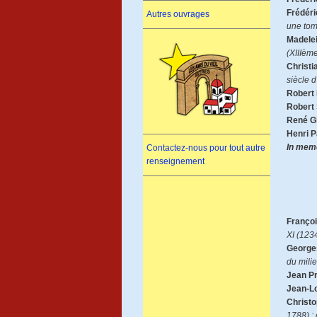
Frédéri
Autres ouvrages
une tom
Madelei
(XIIIème
Christi
siècle d
Robert 
Robert 
René G
Henri P
In mem
Contactez-nous pour tout autre
renseignement
Françoi
XI (123
George
du mili
Jean Pr
Jean-Lo
Christ
1788) : 