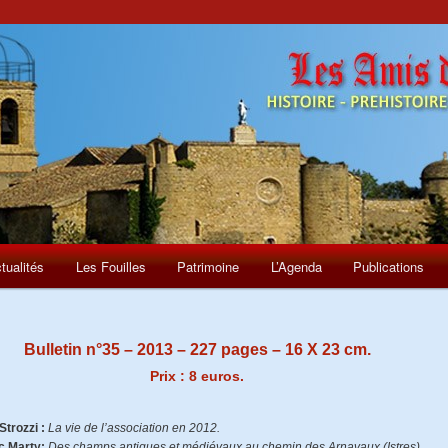
tualités
Les Fouilles
Patrimoine
L’Agenda
Publications
Bulletin n°35 – 2013 – 227 pages – 16 X 23 cm.
Prix : 8 euros.
Strozzi :
La vie de l’association en 2012.
c Marty:
Des champs antiques et médiévaux au chemin des Arnavaux (Istres).