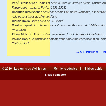
René Giroussens :
Crimes et délits à Istres au XVIème siècle, l’affaire A
Fauvergues – Lazarin Ferrier (1553-1568)
Christian Giroussens :
Les chapellenies de Maitre Roubaud, aspects de 
religieuse à Istres au XVème siècle
Claude Dalga :
Istres plein ciel ou gloire
Martine Lapied :
Les femmes et la violence en Provence du XVIIème siècl
Révolution
Eliane Richard :
Place et rôle des veuves dans la bourgeoisie urbaine a
Roland Caty :
Le travail des enfants dans l’industrie et l’artisanat en Pr
XIXème siècle
<< BULLETIN N° 21
BU
© 2026 -
Les Amis du Vieil Istres
|
Mentions Légales
|
Bibliographie
|
Nous contacter