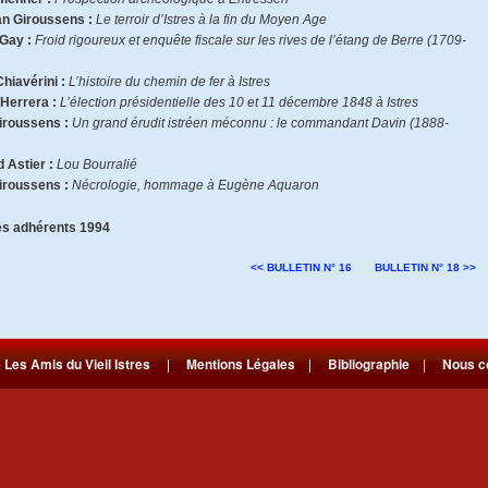
an Giroussens :
Le terroir d’Istres à la fin du Moyen Age
Gay :
Froid rigoureux et enquête fiscale sur les rives de l’étang de Berre (1709-
hiavérini :
L’histoire du chemin de fer à Istres
Herrera :
L’élection présidentielle des 10 et 11 décembre 1848 à Istres
iroussens :
Un grand érudit istréen méconnu : le commandant Davin (1888-
 Astier :
Lou Bourralié
iroussens :
Nécrologie, hommage à Eugène Aquaron
es adhérents 1994
<< BULLETIN N° 16
BULLETIN N° 18 >>
-
Les Amis du Vieil Istres
|
Mentions Légales
|
Bibliographie
|
Nous c