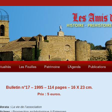
tualités
Les Fouilles
Patrimoine
L’Agenda
Publications
Bulletin n°17 – 1995 – 114 pages – 16 X 23 cm.
Prix : 5 euros.
Morata :
La vie de l’association
Hichner :
Prospection archéologique à Entressen