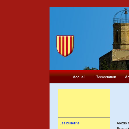
Menu
Aller
Accueil
L’Association
Ac
principal
au
contenu
principal
Les bulletins
Alexis 
Bruce 