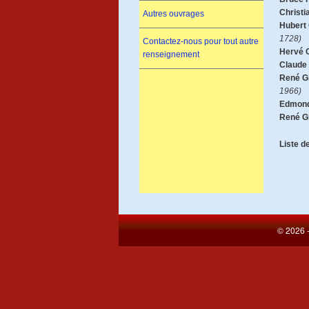
Christi
Autres ouvrages
Hubert 
1728)
Contactez-nous pour tout autre
Hervé C
renseignement
Claude 
René G
1966)
Edmond
René G
Liste d
© 2026 