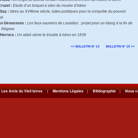
Cruzel :
Etude d’un briquet à silex du musée d’Istres
 Gay :
Istres au XVIIème siècle, luttes politiques pour la conquête du pouvoir
al
an Giroussens :
Les faux-sauniers de Lavalduc : projet pour un étang à la fin de
n Régime
Herrera :
Un abbé sème le trouble à Istres en 1839
<< BULLETIN N° 13
BULLETIN N° 15 >>
-
Les Amis du Vieil Istres
|
Mentions Légales
|
Bibliographie
|
Nous c