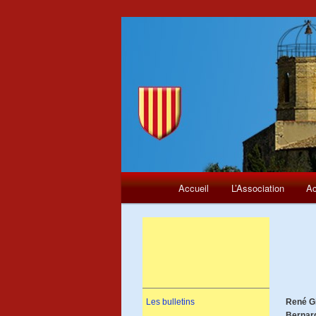
Menu
Aller
Accueil
L’Association
Ac
principal
au
contenu
principal
Les bulletins
René G
Bernard