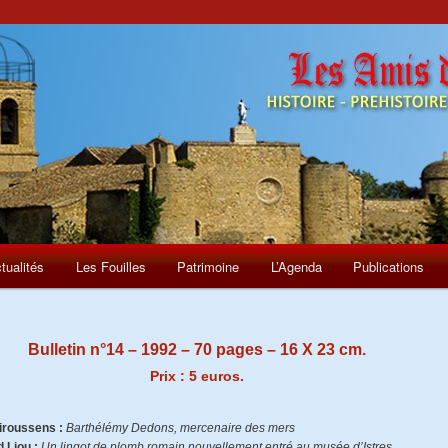
tualités
Les Fouilles
Patrimoine
L’Agenda
Publications
Bulletin n°14 – 1992 – 70 pages – 16 X 23 cm.
Prix : 5 euros.
iroussens :
Barthélémy Dedons, mercenaire des mers
 Liou :
Un lingot de plomb romain nouvellement entré au musée d’Istres