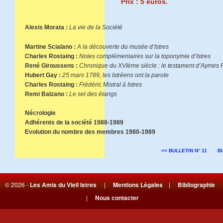
Prix : 5 euros.
Alexis Morata :
La vie de la Société
Martine Scialano :
A la découverte du musée d’Istres
Charles Rostaing :
Notes complémentaires sur la toponymie d’Istres
René Giroussens :
Chronique du XVIème siècle : le testament d’Aymes F
Hubert Gay :
25 mars 1789, les Istréens ont la parole
Charles Rostaing :
Frédéric Mistral à Istres
Remi Balzano :
Le sel des étangs
Nécrologie
Adhérents de la société 1988-1989
Evolution du nombre des membres 1980-1989
<< BULLETIN N° 11
BU
© 2026 -
Les Amis du Vieil Istres
|
Mentions Légales
|
Bibliographie
|
Nous contacter