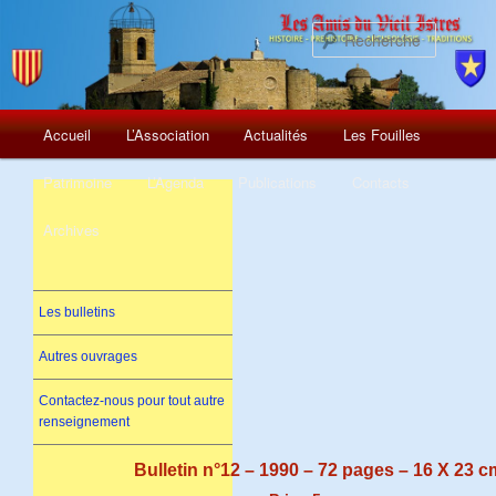
Recherch
Menu
Aller
Accueil
L’Association
Actualités
Les Fouilles
principal
au
Patrimoine
L’Agenda
Publications
Contacts
contenu
Archives
principal
Les bulletins
Autres ouvrages
Contactez-nous pour tout autre
renseignement
Bulletin n°12 – 1990 – 72 pages – 16 X 23 c