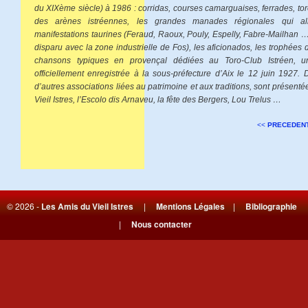
du XIXème siècle) à 1986 : corridas, courses camarguaises, ferrades, toro-
des arènes istréennes, les grandes manades régionales qui ali
manifestations taurines (Feraud, Raoux, Pouly, Espelly, Fabre-Mailhan
disparu avec la zone industrielle de Fos), les aficionados, les trophées de
chansons typiques en provençal dédiées au Toro-Club Istréen, un
officiellement enregistrée à la sous-préfecture d’Aix le 12 juin 1927. 
d’autres associations liées au patrimoine et aux traditions, sont présenté
Vieil Istres, l’Escolo dis Arnaveu, la fête des Bergers, Lou Trelus …
<<
PRECEDEN
© 2026 -
Les Amis du Vieil Istres
|
Mentions Légales
|
Bibliographie
|
Nous contacter