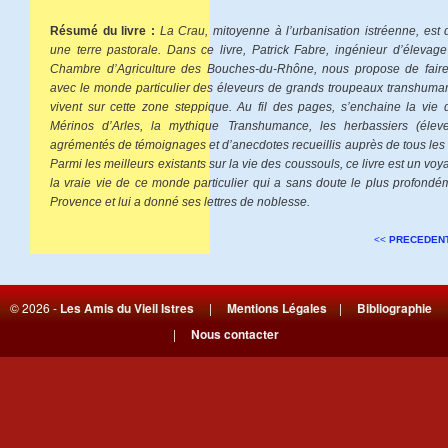
Résumé du livre :
La Crau, mitoyenne à l’urbanisation istréenne, est 
une terre pastorale. Dans ce livre, Patrick Fabre, ingénieur d’élevag
Chambre d’Agriculture des Bouches-du-Rhône, nous propose de fair
avec le monde particulier des éleveurs de grands troupeaux transhuma
vivent sur cette zone steppique. Au fil des pages, s’enchaine la vie 
Mérinos d’Arles, la mythique Transhumance, les herbassiers (éle
agrémentés de témoignages et d’anecdotes recueillis auprès de tous les 
Parmi les meilleurs existants sur la vie des coussouls, ce livre est un v
la vraie vie de ce monde particulier qui a sans doute le plus profond
Provence et lui a donné ses lettres de noblesse.
<<
PRECEDEN
© 2026 -
Les Amis du Vieil Istres
|
Mentions Légales
|
Bibliographie
|
Nous contacter