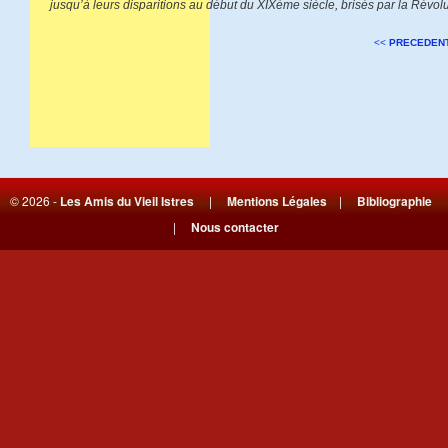
jusqu’à leurs disparitions au début du XIXème siècle, brisés par la Révolu
<<
PRECEDEN
© 2026 -
Les Amis du Vieil Istres
|
Mentions Légales
|
Bibliographie
|
Nous contacter