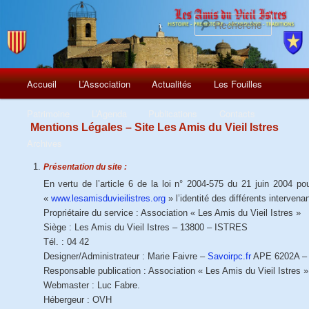
Recherch
Menu
Aller
Accueil
L’Association
Actualités
Les Fouilles
principal
au
Patrimoine
L’Agenda
Publications
Contacts
Mentions Légales – Site Les Amis du Vieil Istres
contenu
Archives
principal
Présentation du site :
En vertu de l’article 6 de la loi n° 2004-575 du 21 juin 2004 po
«
www.lesamisduvieilistres.org
» l’identité des différents intervena
Propriétaire du service : Association « Les Amis du Vieil Istres »
Siège : Les Amis du Vieil Istres – 13800 – ISTRES
Tél. : 04 42
Designer/Administrateur : Marie Faivre –
Savoirpc.fr
APE 6202A – C
Responsable publication : Association « Les Amis du Vieil Istres » 
Webmaster : Luc Fabre.
Hébergeur : OVH