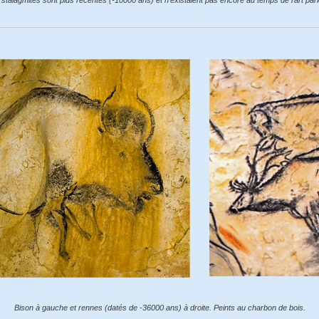
 stalagmites sont plus récentes (-10000 ans) et n’existaient pas encore au temps de l’art parié
Bison à gauche et rennes (datés de -36000 ans) à droite. Peints au charbon de bois.