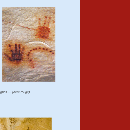
signes … (ocre rouge).