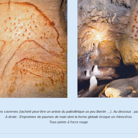
s cavernes (tacheté peut-être un artiste du paléolithique un peu libertin …). Au dessous : p
A droite : Empreintes de paumes de main dont la forme globale évoque un rhinocéros.
Tous peints à l’ocre rouge.